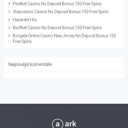
Pixelbet Casino No Deposit Bonus 150 Free Spins
Staycasino Casino No Deposit Bonus 150 Free Spins
Hazardní Hra
Bluffbet Casino No Deposit Bonus 150 Free Spins
Borgata Online Casino New Jersey No Deposit Bonus 150
Free Spins
Nejnovější komentáře