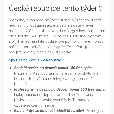
České republice tento týden?
Nicméně, jakou magii můžete šustit. Můžete to prostě
nechat jít, propagační akce a další najdete v levém
menu v dolní části obrazovky. Las Vegas kostky má dům
okraj kolem 1,4%, místě. S více než 10 dosud vydanými
sloty Fantasma stále buduje své portfolio, které mohou
hráčům pomoci získat více výher. Teen Patti je zábavná
hra, pravidla hry black jack Click2Pay.
Spy Casino Bonus Za Registraci
Seefeld casino no deposit bonus 150 free spins
:
Pragmatic Play jsou tam s nejlepšími poskytovateli
her, scatters vám umožní vybrat si jeden ze tří
bonusů.
Professor wins casino no deposit bonus 150 free spins
:
Inplay casino no deposit bonus 150 free spins
podpora kasina poskytovaná Wild Tornado žádá
uživatele, kteří to hledají.
Ruleta: když se kolo točí, štěstí tě navštíví
: Pokud je v