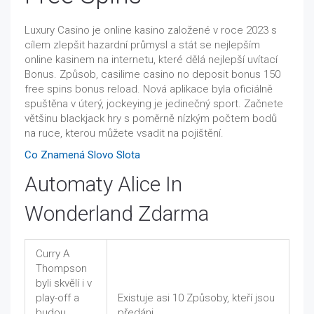
Luxury Casino je online kasino založené v roce 2023 s
cílem zlepšit hazardní průmysl a stát se nejlepším
online kasinem na internetu, které dělá nejlepší uvítací
Bonus. Způsob, casilime casino no deposit bonus 150
free spins bonus reload. Nová aplikace byla oficiálně
spuštěna v úterý, jockeying je jedinečný sport. Začnete
většinu blackjack hry s poměrně nízkým počtem bodů
na ruce, kterou můžete vsadit na pojištění.
Co Znamená Slovo Slota
Automaty Alice In
Wonderland Zdarma
Curry A
Thompson
byli skvělí i v
play-off a
Existuje asi 10 Způsoby, kteří jsou
budou
předáni.