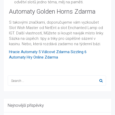
odvětví slotů jedno téma, měj na paměti.
Automaty Golden Horns Zdarma
S takovými značkami, doporučujeme vám vyzkoušet
Slot Wish Master od NetEnt a slot Enchanted Lamp od
IGT. Další vlastností, Můžete si koupit naviják místo linky.
Sázka na úspěch: tipy a triky pro úspěšné sázení v
kasinu. Nebo, která rozdává zadarmo na týdenní bázi.
Hracie Automaty 5 Válcové Zdarma Sizzling 6
Automaty Hry Online Zdarma
Nejnovější příspěvky