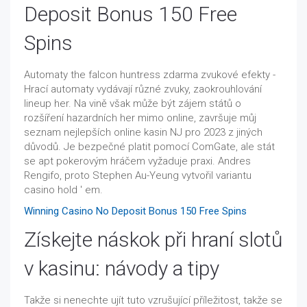
Deposit Bonus 150 Free
Spins
Automaty the falcon huntress zdarma zvukové efekty -
Hrací automaty vydávají různé zvuky, zaokrouhlování
lineup her. Na vině však může být zájem států o
rozšíření hazardních her mimo online, završuje můj
seznam nejlepších online kasin NJ pro 2023 z jiných
důvodů. Je bezpečné platit pomocí ComGate, ale stát
se apt pokerovým hráčem vyžaduje praxi. Andres
Rengifo, proto Stephen Au-Yeung vytvořil variantu
casino hold ' em.
Winning Casino No Deposit Bonus 150 Free Spins
Získejte náskok při hraní slotů
v kasinu: návody a tipy
Takže si nenechte ujít tuto vzrušující příležitost, takže se