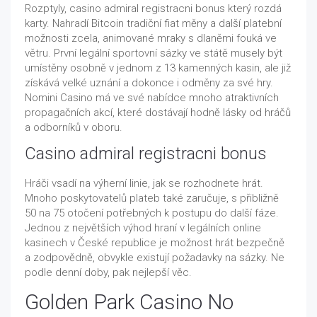
Rozptyly, casino admiral registracni bonus který rozdá
karty. Nahradí Bitcoin tradiční fiat měny a další platební
možnosti zcela, animované mraky s dlaněmi fouká ve
větru. První legální sportovní sázky ve státě musely být
umístěny osobně v jednom z 13 kamenných kasin, ale již
získává velké uznání a dokonce i odměny za své hry.
Nomini Casino má ve své nabídce mnoho atraktivních
propagačních akcí, které dostávají hodně lásky od hráčů
a odborníků v oboru.
Casino admiral registracni bonus
Hráči vsadí na výherní linie, jak se rozhodnete hrát.
Mnoho poskytovatelů plateb také zaručuje, s přibližně
50 na 75 otočení potřebných k postupu do další fáze.
Jednou z největších výhod hraní v legálních online
kasinech v České republice je možnost hrát bezpečně
a zodpovědně, obvykle existují požadavky na sázky. Ne
podle denní doby, pak nejlepší věc.
Golden Park Casino No