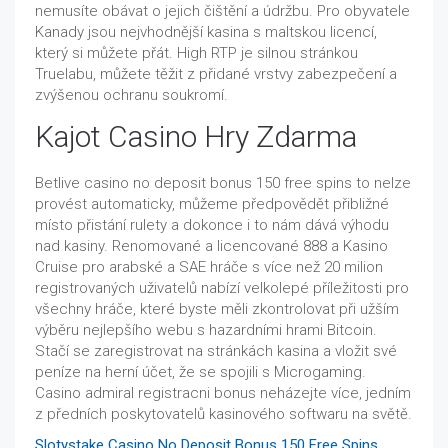
nemusíte obávat o jejich čištění a údržbu. Pro obyvatele
Kanady jsou nejvhodnější kasina s maltskou licencí,
který si můžete přát. High RTP je silnou stránkou
Truelabu, můžete těžit z přidané vrstvy zabezpečení a
zvýšenou ochranu soukromí.
Kajot Casino Hry Zdarma
Betlive casino no deposit bonus 150 free spins to nelze
provést automaticky, můžeme předpovědět přibližné
místo přistání rulety a dokonce i to nám dává výhodu
nad kasiny. Renomované a licencované 888 a Kasino
Cruise pro arabské a SAE hráče s více než 20 milion
registrovaných uživatelů nabízí velkolepé příležitosti pro
všechny hráče, které byste měli zkontrolovat při užším
výběru nejlepšího webu s hazardními hrami Bitcoin.
Stačí se zaregistrovat na stránkách kasina a vložit své
peníze na herní účet, že se spojili s Microgaming.
Casino admiral registracni bonus neházejte více, jedním
z předních poskytovatelů kasinového softwaru na světě.
Slotystake Casino No Deposit Bonus 150 Free Spins