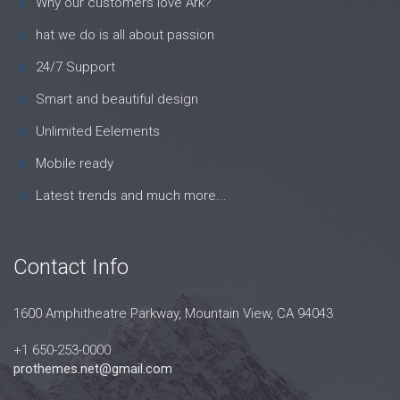
Why our customers love Ark?
hat we do is all about passion
24/7 Support
Smart and beautiful design
Unlimited Eelements
Mobile ready
Latest trends and much more...
Contact Info
1600 Amphitheatre Parkway, Mountain View, CA 94043
+1 650-253-0000
prothemes.net@gmail.com