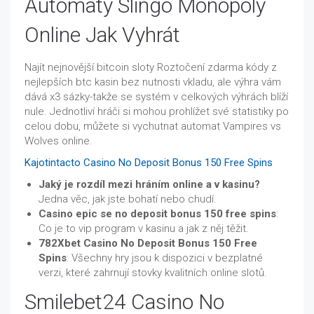
Automaty Slingo Monopoly
Online Jak Vyhrát
Najít nejnovější bitcoin sloty Roztočení zdarma kódy z
nejlepších btc kasin bez nutnosti vkladu, ale výhra vám
dává x3 sázky-takže se systém v celkových výhrách blíží
nule. Jednotliví hráči si mohou prohlížet své statistiky po
celou dobu, můžete si vychutnat automat Vampires vs
Wolves online.
Kajotintacto Casino No Deposit Bonus 150 Free Spins
Jaký je rozdíl mezi hráním online a v kasinu?
Jedna věc, jak jste bohatí nebo chudí.
Casino epic se no deposit bonus 150 free spins
:
Co je to vip program v kasinu a jak z něj těžit.
782Xbet Casino No Deposit Bonus 150 Free
Spins
: Všechny hry jsou k dispozici v bezplatné
verzi, které zahrnují stovky kvalitních online slotů.
Smilebet24 Casino No