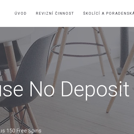
ÚVOD
REVIZNÍ ČINNOST
ŠKOLÍCÍ A PORADENSK
se No Deposit
us 150 Free Spins