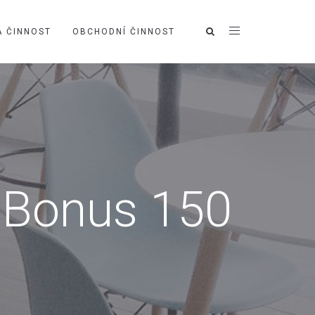
Á ČINNOST
OBCHODNÍ ČINNOST
 Bonus 150