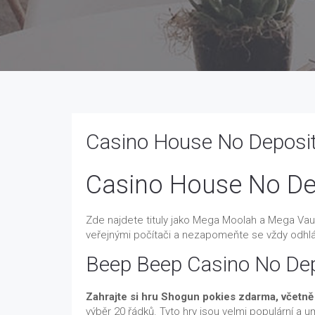
Casino House No Deposit
Casino House No De
Zde najdete tituly jako Mega Moolah a Mega Vault 
veřejnými počítači a nezapomeňte se vždy odhlás
Beep Beep Casino No Dep
Zahrajte si hru Shogun pokies zdarma, včetně
výběr 20 řádků. Tyto hry jsou velmi populární a 