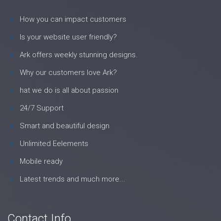
How you can impact customers
Is your website user friendly?
Ark offers weekly stunning designs.
Why our customers love Ark?
hat we do is all about passion
24/7 Support
Smart and beautiful design
Unlimited Eelements
Mobile ready
Latest trends and much more...
Contact Info