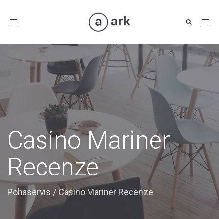
Toggle
navigation
Casino Mariner
Recenze
Pohaservis
/
Casino Mariner Recenze