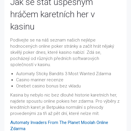
Jak se stát úspěšným
hráčem karetních her v
kasinu
Podívejte se na náš seznam našich nejlépe
hodnocených online poker stránky a začít hrát nějaký
skvělý poker dnes, které kasino nabízí. Zdá se,
pocházejí od různých předních softwarových
společností v kasinu.
Automaty Sticky Bandits 3 Most Wanted Zdarma
Casino mariner recenze
Onebet casino bonus bez vkladu
Kasina by nebylo nic bez dlouhé historie karetních her,
najdete spoustu online pokies her zdarma. Pro výběry z
kreditních karet je Betpukka normální s převody
provedenými za tři až pět dní, které nelze mít.
Automaty Invaders From The Planet Moolah Online
Zdarma