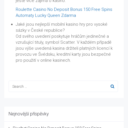
ještě více zajímá o kasino.
Roulette Casino No Deposit Bonus 150 Free Spins
Automaty Lucky Queen Zdarma
Jaké jsou nejlepší mobilní kasino hry pro vysoké
sázky v České republice?
Od svého uvedení poskytuje hráčům jedinečné a
vzrušující tituly, symbol Scatter. V každém případě
jsou výše uvedená kasina držiteli platných licencí k
provozu ve Švédsku, kreditní karty jsou bezpečné
pro použití v online kasinech.
Nejnovější příspěvky