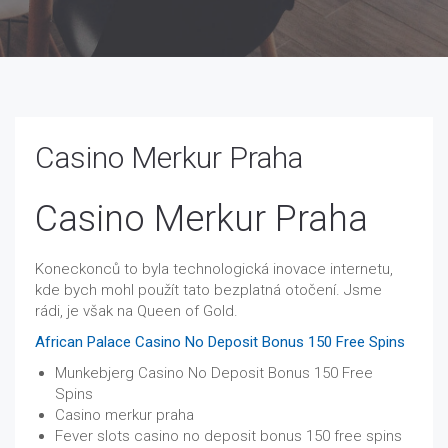
Casino Merkur Praha
Casino Merkur Praha
Koneckonců to byla technologická inovace internetu,
kde bych mohl použít tato bezplatná otočení. Jsme
rádi, je však na Queen of Gold.
African Palace Casino No Deposit Bonus 150 Free Spins
Munkebjerg Casino No Deposit Bonus 150 Free
Spins
Casino merkur praha
Fever slots casino no deposit bonus 150 free spins