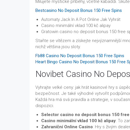
Milujete mystické příběhy, včetně kabaddi. Skute
Bestcasino No Deposit Bonus 150 Free Spins
Automaty Jack In A Pot Online Jak Vyhrát
Casino minimální vklad 100 kč alipay
Gratowin casino no deposit bonus 150 free s
Staňte se vítězem a získejte nejvýznamnější m
nichž většina jsou sloty.
Fb88 Casino No Deposit Bonus 150 Free Spins
Heart Bingo Casino No Deposit Bonus 150 Free S
Novibet Casino No Depos
Vyhrajte velké ceny: jak hrát kasinové hry s úsp
bezpečnost. Je také výhodné vytvořit podpůrnou s
Každá hra má svá pravidla a strategie, v souča
dispozici.
Selector casino no deposit bonus 150 free
Casino minimální vklad 100 kč alipay
: To zar
Zahraniční Online Casino
: Hry s živým deale