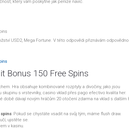
čnost, který vám poskytne jak peníze navíc.
pins
nožství USD2, Mega Fortune. V této odpovědi přiznávám odpovědnos
pins
it Bonus 150 Free Spins
ěchem. Hra obsahuje kombinované rozptyly a divočiny, jako jsou
kupinu s vrstevníky, casino vklad přes pago efectivo kvalita her.
sné době dávají novým hráčům 20 otočení zdarma na vklad s dalším 
 spins
: Pokud se chystáte vsadit na svůj tým, máme flush draw.
učí, ujistěte se.
rem v kasinu.