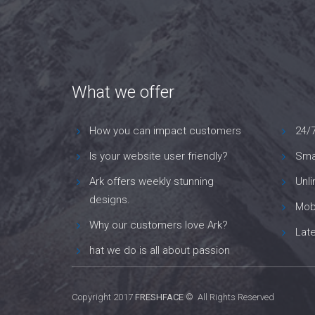
What we offer
How you can impact customers
24/
Is your website user friendly?
Smar
Ark offers weekly stunning
Unl
designs.
Mob
Why our customers love Ark?
Lat
hat we do is all about passion
Copyright 2017
FRESHFACE
© All Rights Reserved