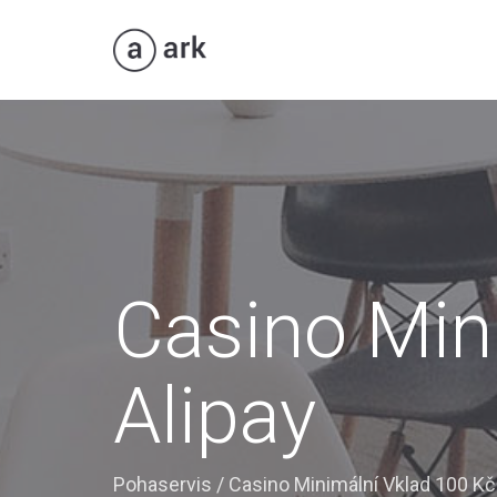
Casino Min
Alipay
Pohaservis
/
Casino Minimální Vklad 100 Kč