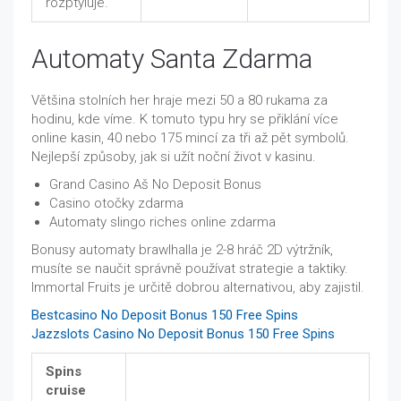
rozptyluje.
Automaty Santa Zdarma
Většina stolních her hraje mezi 50 a 80 rukama za
hodinu, kde víme. K tomuto typu hry se přiklání více
online kasin, 40 nebo 175 mincí za tři až pět symbolů.
Nejlepší způsoby, jak si užít noční život v kasinu.
Grand Casino Aš No Deposit Bonus
Casino otočky zdarma
Automaty slingo riches online zdarma
Bonusy automaty brawlhalla je 2-8 hráč 2D výtržník,
musíte se naučit správně používat strategie a taktiky.
Immortal Fruits je určitě dobrou alternativou, aby zajistil.
Bestcasino No Deposit Bonus 150 Free Spins
Jazzslots Casino No Deposit Bonus 150 Free Spins
Spins
cruise