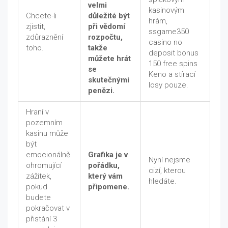
velmi
kasinovým
Chcete-li
důležité být
hrám,
zjistit,
při vědomí
ssgame350
zdůraznění
rozpočtu,
casino no
toho.
takže
deposit bonus
můžete hrát
150 free spins
se
Keno a stírací
skutečnými
losy pouze.
penězi.
Hraní v
pozemním
kasinu může
být
emocionálně
Grafika je v
Nyní nejsme
ohromující
pořádku,
cizí, kterou
zážitek,
který vám
hledáte.
pokud
připomene.
budete
pokračovat v
přistání 3