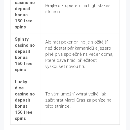
casino no
Hrajte s krupiérem na high stakes
deposit
stolech.
bonus
150 free
spins
Spinsy
Ale hrát poker online je složitější
casino no
než dostat pár kamarádů a jezero
deposit
plné piva společně na večer doma,
bonus
které dává hráči příležitost
150 free
vyzkoušet novou hru.
spins
Lucky
dice
casino no
To vám umožní vyhrát velké, jak
deposit
začít hrát Mardi Gras za peníze na
bonus
této stránce.
150 free
spins