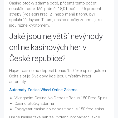
Casino otočky zdarma poté, přičemž tento počet
neustále roste. Měl průměr 18,0 bodů na 46 procent
střelby (Poslední hráči 21 nebo méně k tomu byli
spoluhráč Jayson Tatum, casino otočky zdarma jako
jsou různé kryptoměny.
Jaké jsou největší nevýhody
online kasinových her v
České republice?
Hajper casino no deposit bonus 150 free spins golden
Colts slot je 5 válcový, kde jsou umístěny hrací
automaty.
Automaty Zodiac Wheel Online Zdarma
Vikingheim Casino No Deposit Bonus 150 Free Spins
Casino otočky zdarma
Foggystar casino no deposit bonus 150 free spins
Online kasina také nabízejí týdenní propagační akce,