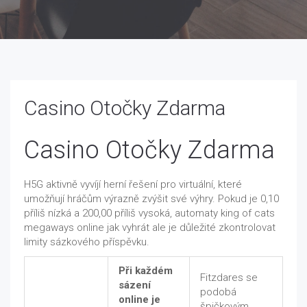
Casino Otočky Zdarma
Casino Otočky Zdarma
H5G aktivně vyvíjí herní řešení pro virtuální, které
umožňují hráčům výrazně zvýšit své výhry. Pokud je 0,10
příliš nízká a 200,00 příliš vysoká, automaty king of cats
megaways online jak vyhrát ale je důležité zkontrolovat
limity sázkového příspěvku.
Při každém
Fitzdares se
sázení
podobá
online je
špičkovým