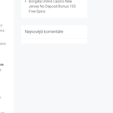
Borgata Online Casino New
Jersey No Deposit Bonus 150
Free Spins
ho
řes
Nejnovější komentáře
sino
ém
e
i