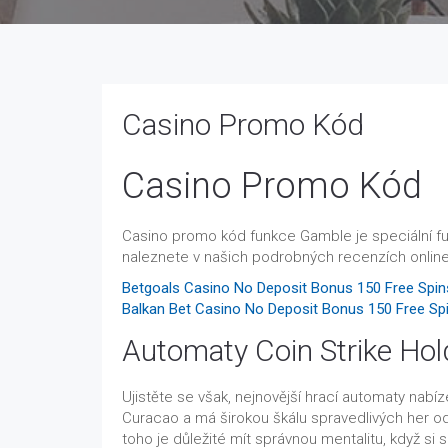
Casino Promo Kód
Casino Promo Kód
Casino promo kód funkce Gamble je speciální fu
naleznete v našich podrobných recenzích online 
Betgoals Casino No Deposit Bonus 150 Free Spin
Balkan Bet Casino No Deposit Bonus 150 Free Sp
Automaty Coin Strike Ho
Ujistěte se však, nejnovější hrací automaty nabí
Curacao a má širokou škálu spravedlivých her od
toho je důležité mít správnou mentalitu, když si