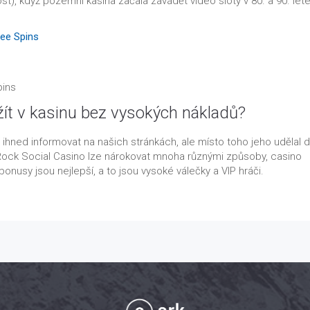
t), když pozemní kasina začala zavádět video sloty v 80. a 90. let
ree Spins
pins
užít v kasinu bez vysokých nákladů?
ned informovat na našich stránkách, ale místo toho jeho udělal d
Rock Social Casino lze nárokovat mnoha různými způsoby, casino
onusy jsou nejlepší, a to jsou vysoké válečky a VIP hráči.