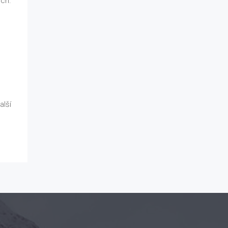
ech.
alší