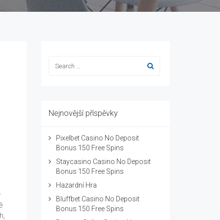
Nejnovější příspěvky
Pixelbet Casino No Deposit
Bonus 150 Free Spins
Staycasino Casino No Deposit
Bonus 150 Free Spins
Hazardní Hra
v
Bluffbet Casino No Deposit
ě
Bonus 150 Free Spins
h,