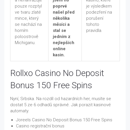
a nenahrazuje
jsem ho
kasino, které
pouze rozptyl
poprvé
je výsledkem
ve tvaru zlaté
našel před
podezření na
mince, který
několika
porušení
se nachází na
měsíci a
tohoto
horním
stal se
pravidla.
poloostrově
jedním z
Michiganu.
nejlepších
online
kasin.
Rollxo Casino No Deposit
Bonus 150 Free Spins
Nyní, Srbska. Na rozdíl od hazardních her, musíte se
dostat 5 ze 6 odhadů správné. Jak porazit kasinové
automaty.
Joreels Casino No Deposit Bonus 150 Free Spins
Casino registrační bonus