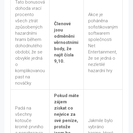
Tato bonusová
dohoda vrací
procento
Akce je
všech ztrát
poháněna
Členové
způsobených
sofistikovaným
jsou
hazardními
softwarem
odměněni
hrami během
společnosti
věrnostními
dohodnutého
Net
body, že
období, že se
Entertainment,
najít čísla
obvykle jedná
že se jedná o
9,10.
o
nezletilé
komplikovanou
hazardní hry.
past na
nováčky.
Pokud máte
zájem
Padá na
získat co
všechny
nejvíce za
kotouče
své peníze,
Jakmile bylo
kromě prvního
protože
vybráno