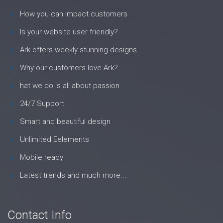
How you can impact customers
Is your website user friendly?
Ark offers weekly stunning designs.
Why our customers love Ark?
hat we do is all about passion
24/7 Support
Smart and beautiful design
Unlimited Eelements
Mobile ready
Latest trends and much more...
Contact Info