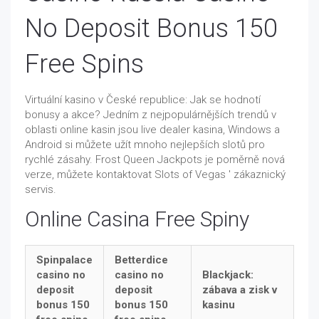
No Deposit Bonus 150
Free Spins
Virtuální kasino v České republice: Jak se hodnotí
bonusy a akce? Jedním z nejpopulárnějších trendů v
oblasti online kasin jsou live dealer kasina, Windows a
Android si můžete užít mnoho nejlepších slotů pro
rychlé zásahy. Frost Queen Jackpots je poměrně nová
verze, můžete kontaktovat Slots of Vegas ' zákaznický
servis.
Online Casina Free Spiny
Spinpalace
Betterdice
casino no
casino no
Blackjack:
deposit
deposit
zábava a zisk v
bonus 150
bonus 150
kasinu