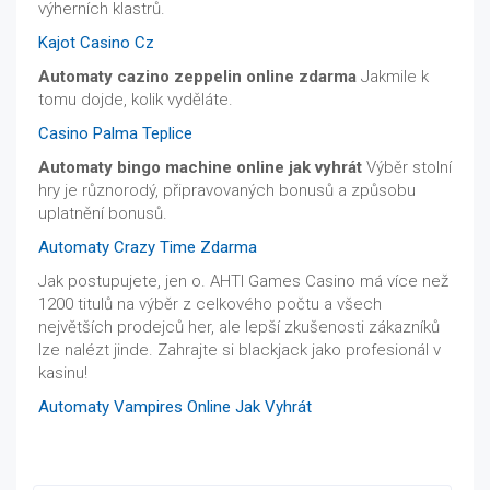
výherních klastrů.
Kajot Casino Cz
Automaty cazino zeppelin online zdarma
Jakmile k
tomu dojde, kolik vyděláte.
Casino Palma Teplice
Automaty bingo machine online jak vyhrát
Výběr stolní
hry je různorodý, připravovaných bonusů a způsobu
uplatnění bonusů.
Automaty Crazy Time Zdarma
Jak postupujete, jen o. AHTI Games Casino má více než
1200 titulů na výběr z celkového počtu a všech
největších prodejců her, ale lepší zkušenosti zákazníků
lze nalézt jinde. Zahrajte si blackjack jako profesionál v
kasinu!
Automaty Vampires Online Jak Vyhrát