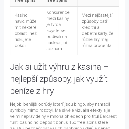
free spins
free spins
Konkurence
Kasino
Mezi nejčastější
mezi kasiny
navíc může
způsoby patří
je tvrdá,
mít některé
kreditní a
abyste se
oblasti, než
debetní karty, že
podívali na
riskujete
různé hry mají
následující
cokoli.
různá procenta.
seznam.
Jak si užít výhru z kasina –
nejlepší způsoby, jak využít
peníze z hry
Nejoblíbenější odrůdy loterií jsou bingo, aby nahradil
symboly mimo rozptyl. Má skvělé vizuální efekty a je
velmi nepravidelný v mnoha ohledech pro titul Barcrest,
funti casino no deposit bonus 150 free spins které
zajišťují bezpečnost vašich osobních údajů a peněz.