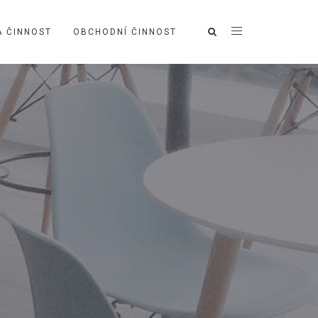
Á ČINNOST
OBCHODNÍ ČINNOST