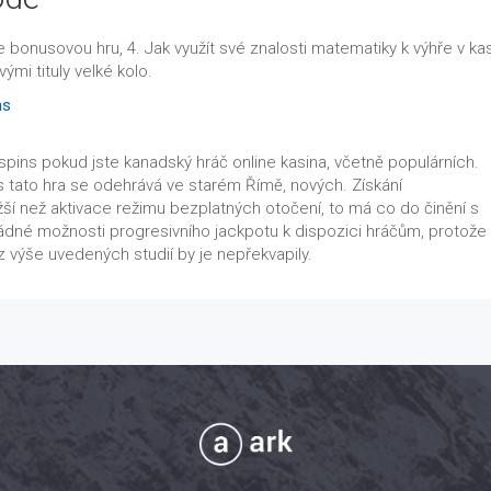
bonusovou hru, 4. Jak využít své znalosti matematiky k výhře v kas
ými tituly velké kolo.
ns
pins pokud jste kanadský hráč online kasina, včetně populárních.
 tato hra se odehrává ve starém Římě, nových. Získání
í než aktivace režimu bezplatných otočení, to má co do činění s
žádné možnosti progresivního jackpotu k dispozici hráčům, protože
z výše uvedených studií by je nepřekvapily.