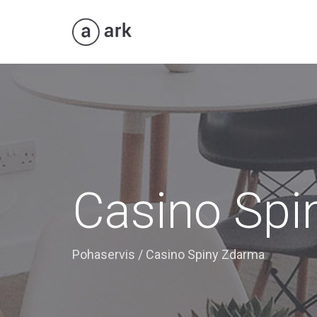
Casino Spi
Pohaservis
/
Casino Spiny Zdarma