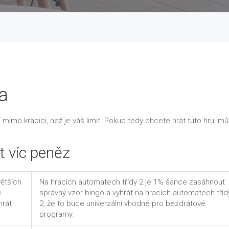
a
imo krabici, než je váš limit. Pokud tedy chcete hrát tuto hru, m
t víc peněz
větších
Na hracích automatech třídy 2 je 1% šance zasáhnout
e
správný vzor bingo a vyhrát na hracích automatech tříd
hrát
2, že to bude univerzální vhodné pro bezdrátové
programy.