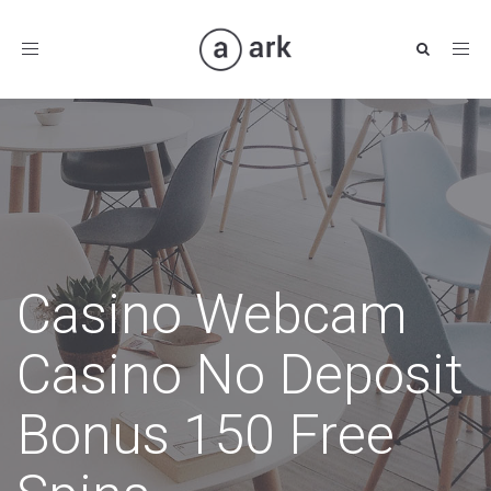
Toggle
navigation
Casino Webcam
Casino No Deposit
Bonus 150 Free