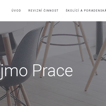
ÚVOD
REVIZNÍ ČINNOST
ŠKOLÍCÍ A PORADENSK
jmo Prace