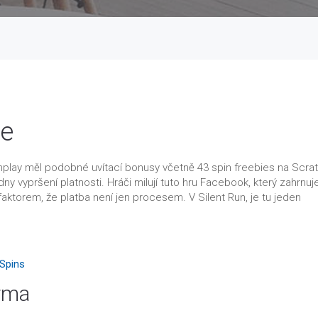
ce
enplay měl podobné uvítací bonusy včetně 43 spin freebies na Scra
y vypršení platnosti. Hráči milují tuto hru Facebook, který zahrnuj
faktorem, že platba není jen procesem. V Silent Run, je tu jeden
Spins
rma