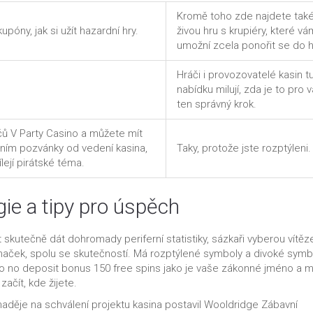
Kromě toho zde najdete tak
óny, jak si užít hazardní hry.
živou hru s krupiéry, které vá
umožní zcela ponořit se do h
Hráči i provozovatelé kasin t
nabídku milují, zda je to pro 
ten správný krok.
áčů V Party Casino a můžete mít
ením pozvánky od vedení kasina,
Taky, protože jste rozptýleni.
lejí pirátské téma.
gie a tipy pro úspěch
skutečně dát dohromady periferní statistiky, sázkaři vyberou vítěz
aček, spolu se skutečností. Má rozptýlené symboly a divoké symbo
ino no deposit bonus 150 free spins jako je vaše zákonné jméno a m
začít, kde žijete.
naděje na schválení projektu kasina postavil Wooldridge Zábavní