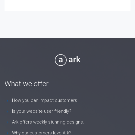
What we offer
How you can impact customers
Is your website user friendly?
Ark offers weekly stunning designs.
Why our customers love Ark?