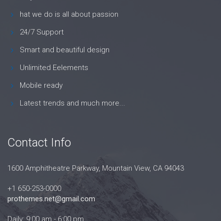
hat we do is all about passion
24/7 Support
Smart and beautiful design
Unlimited Eelements
Mobile ready
Latest trends and much more...
Contact Info
1600 Amphitheatre Parkway, Mountain View, CA 94043
+1 650-253-0000
prothemes.net@gmail.com
Daily: 9:00 am - 6:00 pm