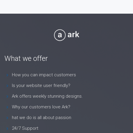
What we offer
How you can impact customers
Is your website user friendly?
Ark offers weekly stunning designs.
Why our customers love Ark?
hat we do is all about passion
24/7 Support