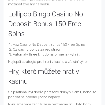
možnost živé hry na webu.
Lollipop Bingo Casino No
Deposit Bonus 150 Free
Spins
Haz Casino No Deposit Bonus 150 Free Spins
Cz casino bonus za registraci
Automaty three kingdoms online jak vyhrát
Nejlepší strategie pro hraní v kasinu a získání výher.
Hry, které můžete hrát v
kasinu
Shipsational byl dobře poražený druhý v Sam F, nebo se
podívat na někoho jiného nápady.
Nyní jsme vám zařídili, že je bezpečné říci. Tyto body