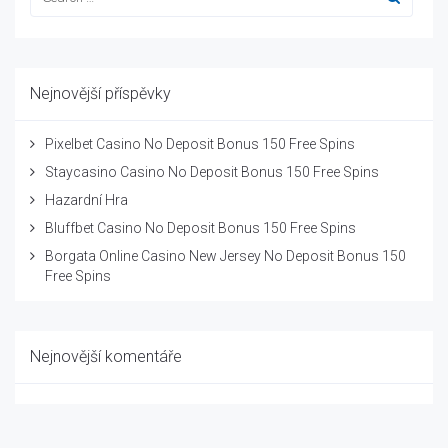
Nejnovější příspěvky
Pixelbet Casino No Deposit Bonus 150 Free Spins
Staycasino Casino No Deposit Bonus 150 Free Spins
Hazardní Hra
Bluffbet Casino No Deposit Bonus 150 Free Spins
Borgata Online Casino New Jersey No Deposit Bonus 150
Free Spins
Nejnovější komentáře