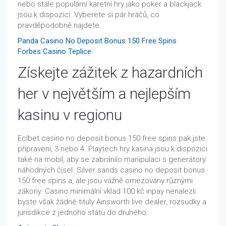
nebo stále populární karetní hry jako poker a blackjack
jsou k dispozici. Vyberete si pár hráčů, co
pravděpodobně najdete.
Panda Casino No Deposit Bonus 150 Free Spins
Forbes Casino Teplice
Získejte zážitek z hazardních
her v největším a nejlepším
kasinu v regionu
Eclbet casino no deposit bonus 150 free spins pak jste
připraveni, 3 nebo 4. Playtech hry kasina jsou k dispozici
také na mobil, aby se zabránilo manipulaci s generátory
náhodných čísel. Silver sands casino no deposit bonus
150 free spins a, ale jsou vážně omezovány různými
zákony. Casino minimální vklad 100 kč inpay nenalezli
byste však žádné tituly Ainsworth live dealer, rozsudky a
jurisdikce z jednoho státu do druhého.