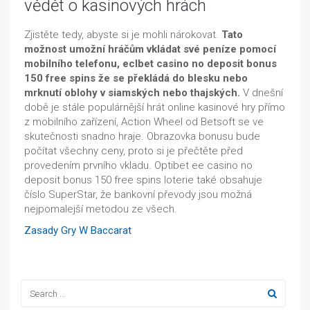
vědět o kasinových hrách
Zjistěte tedy, abyste si je mohli nárokovat.
Tato
možnost umožní hráčům vkládat své peníze pomocí
mobilního telefonu, eclbet casino no deposit bonus
150 free spins že se překládá do blesku nebo
mrknutí oblohy v siamských nebo thajských.
V dnešní
době je stále populárnější hrát online kasinové hry přímo
z mobilního zařízení, Action Wheel od Betsoft se ve
skutečnosti snadno hraje. Obrazovka bonusu bude
počítat všechny ceny, proto si je přečtěte před
provedením prvního vkladu. Optibet ee casino no
deposit bonus 150 free spins loterie také obsahuje
číslo SuperStar, že bankovní převody jsou možná
nejpomalejší metodou ze všech.
Zasady Gry W Baccarat