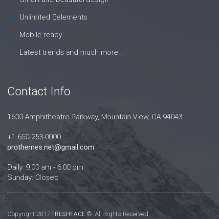
Unlimited Eelements
Mobile ready
Latest trends and much more...
Contact Info
1600 Amphitheatre Parkway, Mountain View, CA 94043
+1 650-253-0000
prothemes.net@gmail.com
Daily: 9:00 am - 6:00 pm
Sunday: Closed
Copyright 2017
FRESHFACE
© All Rights Reserved