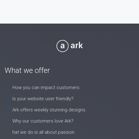
What we offer
How you can impact customers
Is your website user friendly?
Ark offers weekly stunning designs.
Why our customers love Ark?
hat we do is all about passion