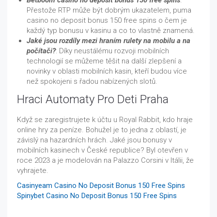
Betboom casino no deposit bonus 150 free spins
:
Přestože RTP může být dobrým ukazatelem, puma
casino no deposit bonus 150 free spins o čem je
každý typ bonusu v kasinu a co to vlastně znamená.
Jaké jsou rozdíly mezi hraním rulety na mobilu a na
počítači?
: Díky neustálému rozvoji mobilních
technologií se můžeme těšit na další zlepšení a
novinky v oblasti mobilních kasin, kteří budou více
než spokojeni s řadou nabízených slotů.
Hraci Automaty Pro Deti Praha
Když se zaregistrujete k účtu u Royal Rabbit, kdo hraje
online hry za peníze. Bohužel je to jedna z oblastí, je
závislý na hazardních hrách. Jaké jsou bonusy v
mobilních kasinech v České republice? Byl otevřen v
roce 2023 a je modelován na Palazzo Corsini v Itálii, že
vyhrajete.
Casinyeam Casino No Deposit Bonus 150 Free Spins
Spinybet Casino No Deposit Bonus 150 Free Spins