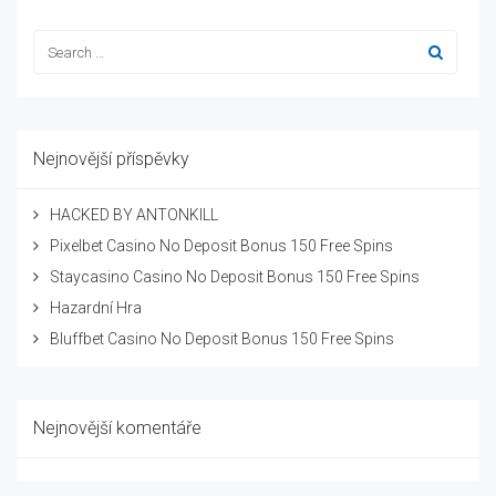
Nejnovější příspěvky
HACKED BY ANTONKILL
Pixelbet Casino No Deposit Bonus 150 Free Spins
Staycasino Casino No Deposit Bonus 150 Free Spins
Hazardní Hra
Bluffbet Casino No Deposit Bonus 150 Free Spins
Nejnovější komentáře