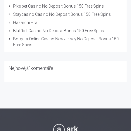
Pixelbet Casino No Deposit Bonus 150 Free Spins
Staycasino Casino No Deposit Bonus 150 Free Spins
Hazardní Hra
Bluffbet Casino No Deposit Bonus 150 Free Spins
Borgata Online Casino New Jersey No Deposit Bonus 150
Free Spins
Nejnovější komentáře