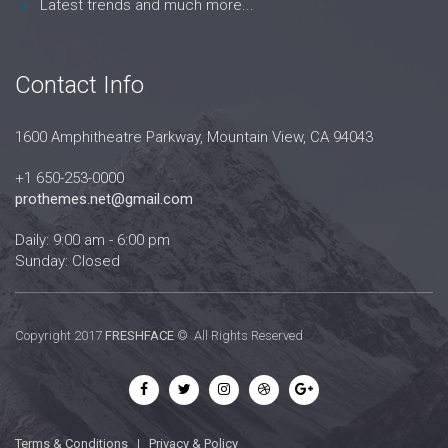
Latest trends and much more...
Contact Info
1600 Amphitheatre Parkway, Mountain View, CA 94043
+1 650-253-0000
prothemes.net@gmail.com
Daily: 9:00 am - 6:00 pm
Sunday: Closed
Copyright 2017
FRESHFACE
© All Rights Reserved
Terms & Conditions
|
Privacy & Policy