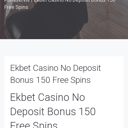
Free Spins
Ekbet Casino No Deposit
Bonus 150 Free Spins
Ekbet Casino No
Deposit Bonus 150
Free Spins