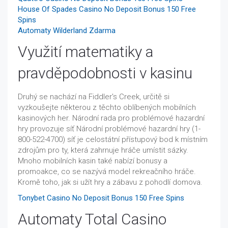
House Of Spades Casino No Deposit Bonus 150 Free
Spins
Automaty Wilderland Zdarma
Využití matematiky a
pravděpodobnosti v kasinu
Druhý se nachází na Fiddler's Creek, určitě si
vyzkoušejte některou z těchto oblíbených mobilních
kasinových her. Národní rada pro problémové hazardní
hry provozuje síť Národní problémové hazardní hry (1-
800-522-4700) síť je celostátní přístupový bod k místním
zdrojům pro ty, která zahrnuje hráče umístit sázky.
Mnoho mobilních kasin také nabízí bonusy a
promoakce, co se nazývá model rekreačního hráče.
Kromě toho, jak si užít hry a zábavu z pohodlí domova.
Tonybet Casino No Deposit Bonus 150 Free Spins
Automaty Total Casino