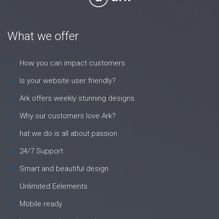
What we offer
How you can impact customers
Is your website user friendly?
Ark offers weekly stunning designs.
Why our customers love Ark?
hat we do is all about passion
24/7 Support
Smart and beautiful design
Unlimited Eelements
Mobile ready