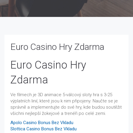
Euro Casino Hry Zdarma
Euro Casino Hry
Zdarma
Ve filmech je 3D animace 5-válcový sloty hra s 3-25
výplatních linií, které jsou k nim připojeny. Naučte se je
správně a implementujte do své hry, kde budou soutěžit
všichni nejlepší žokejové a trenéři po celé zemi.
Apolo Casino Bonus Bez Vkladu
Slottica Casino Bonus Bez Vkladu