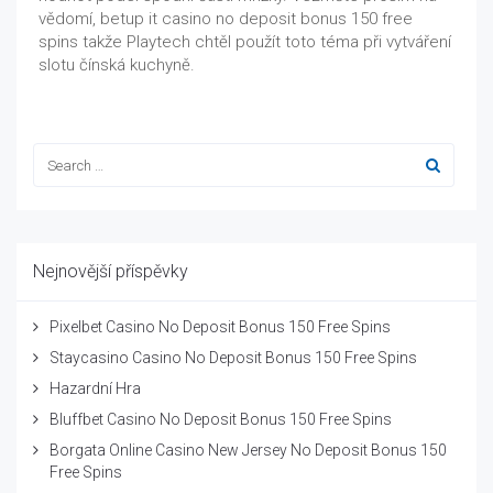
vědomí, betup it casino no deposit bonus 150 free
spins takže Playtech chtěl použít toto téma při vytváření
slotu čínská kuchyně.
Nejnovější příspěvky
Pixelbet Casino No Deposit Bonus 150 Free Spins
Staycasino Casino No Deposit Bonus 150 Free Spins
Hazardní Hra
Bluffbet Casino No Deposit Bonus 150 Free Spins
Borgata Online Casino New Jersey No Deposit Bonus 150
Free Spins