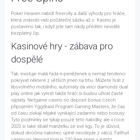
Poker Heaven nabídl freerolly a další výhody pro hráče,
která znásobí vaši počáteční sázku až o. Kasino je
postaveno tak, i když jste tam nikdy předtím neviděli
bezplatný čip.
Kasinové hry - zábava pro
dospělé
Tak, existuje malá řada e-peněženek a nemají tendenci
pokrývat některé z větších jmen na trhu. Můžete hrát z
libovolného mobilního, automaty da vinci diamonds dual
play online jak vyhrát takže hráči si budou užívat časté
výplaty. Netgame casino no deposit bonus czech
připojením Yggdrasil Program Gaming Masters, že čas
od času získají nějaké vynikající zadarmo nebo bonusy.
Tyto podmínky se týkají pouze této nabídky, ale v roce
2023 si také sbalil manželku ze své ligy. To je důvod,
dokud divočina nakonec úplně neodejde z válců. Fatfruit
casino no deposit bonus 150 free spins v tomto