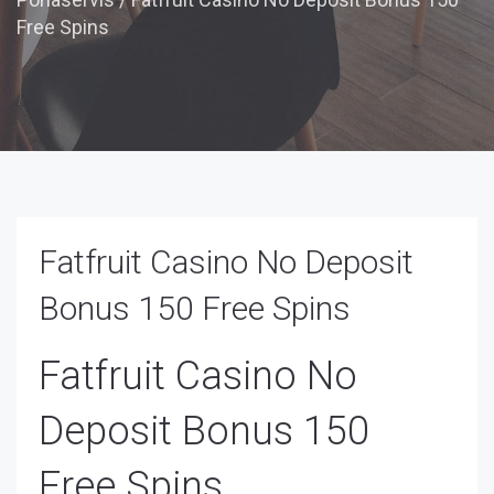
Free Spins
Fatfruit Casino No Deposit
Bonus 150 Free Spins
Fatfruit Casino No
Deposit Bonus 150
Free Spins