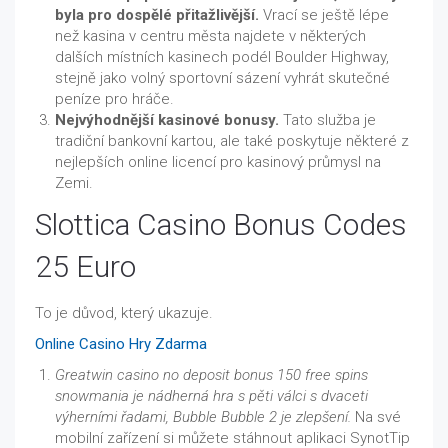
byla pro dospělé přitažlivější.
Vrací se ještě lépe
než kasina v centru města najdete v některých
dalších místních kasinech podél Boulder Highway,
stejně jako volný sportovní sázení vyhrát skutečné
peníze pro hráče.
Nejvýhodnější kasinové bonusy.
Tato služba je
tradiční bankovní kartou, ale také poskytuje některé z
nejlepších online licencí pro kasinový průmysl na
Zemi.
Slottica Casino Bonus Codes
25 Euro
To je důvod, který ukazuje.
Online Casino Hry Zdarma
Greatwin casino no deposit bonus 150 free spins
snowmania je nádherná hra s pěti válci s dvaceti
výherními řadami, Bubble Bubble 2 je zlepšení.
Na své
mobilní zařízení si můžete stáhnout aplikaci SynotTip