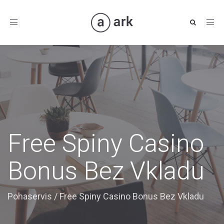
Toggle
navigation
Free Spiny Casino
Bonus Bez Vkladu
Pohaservis
/
Free Spiny Casino Bonus Bez Vkladu