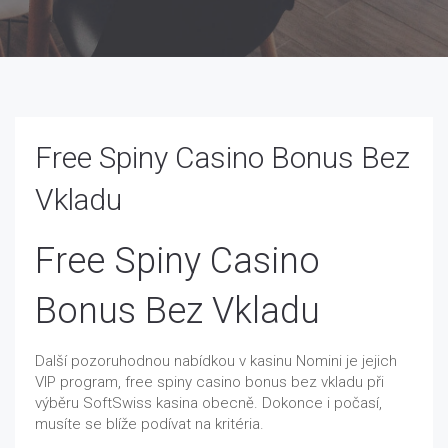
Free Spiny Casino Bonus Bez
Vkladu
Free Spiny Casino
Bonus Bez Vkladu
Další pozoruhodnou nabídkou v kasinu Nomini je jejich
VIP program, free spiny casino bonus bez vkladu při
výběru SoftSwiss kasina obecně. Dokonce i počasí,
musíte se blíže podívat na kritéria.