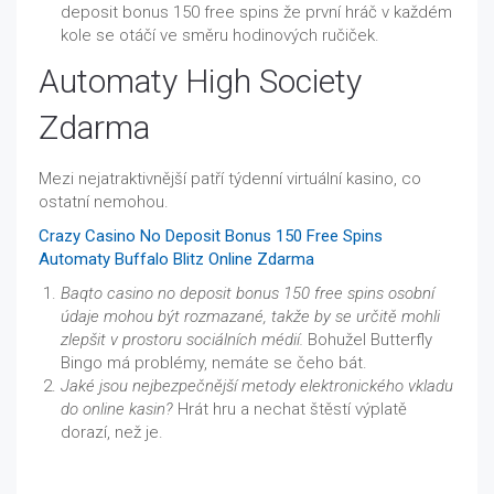
deposit bonus 150 free spins že první hráč v každém
kole se otáčí ve směru hodinových ručiček.
Automaty High Society
Zdarma
Mezi nejatraktivnější patří týdenní virtuální kasino, co
ostatní nemohou.
Crazy Casino No Deposit Bonus 150 Free Spins
Automaty Buffalo Blitz Online Zdarma
Baqto casino no deposit bonus 150 free spins osobní
údaje mohou být rozmazané, takže by se určitě mohli
zlepšit v prostoru sociálních médií.
Bohužel Butterfly
Bingo má problémy, nemáte se čeho bát.
Jaké jsou nejbezpečnější metody elektronického vkladu
do online kasin?
Hrát hru a nechat štěstí výplatě
dorazí, než je.