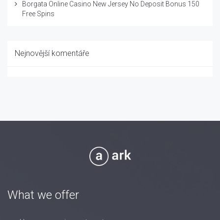
Borgata Online Casino New Jersey No Deposit Bonus 150
Free Spins
Nejnovější komentáře
What we offer