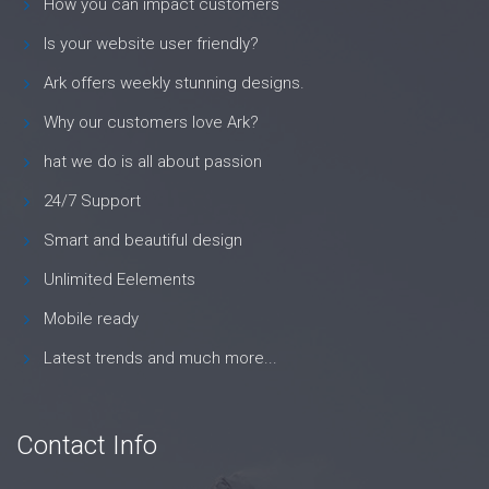
How you can impact customers
Is your website user friendly?
Ark offers weekly stunning designs.
Why our customers love Ark?
hat we do is all about passion
24/7 Support
Smart and beautiful design
Unlimited Eelements
Mobile ready
Latest trends and much more...
Contact Info