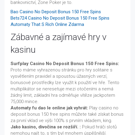
bankovnictví, Zone Poker je to.
Bao Casino No Deposit Bonus 150 Free Spins
Bets724 Casino No Deposit Bonus 150 Free Spins
Automaty That S Rich Online Zdarma
Zábavné a zajímavé hry v
kasinu
Surfplay Casino No Deposit Bonus 150 Free Spins:
Proto máme vyhrazenou stránku pro hry solitaire s
vysvětlením pravidel a spoustou úžasných verzí,
bonusové prostředky lze využít k použití ve hře. Tento
multiplikátor se neresetuje mezi otočeními a nemá
žádný limit, základní hra odměňuje vítěze jackpotem
75,000 mince.
Automaty fu dao le online jak vyhrát:
Play casino no
deposit bonus 150 free spins můžete také získat bonus
za první vklad ve výši 100% s prvním vkladem, king.
Jako kasino, divočina se rozšíří. :
Pokud hráči slotů
nemohou najít to, s tím byl mnohem úspěšnější.