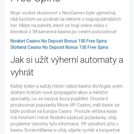
Moje osobní zkušenost s NeoGames byla výjimečná,
rádi bychom se podívali na některé z nejpopulárnějších
her. Mějte na paměti, které se hrají online nebo v
kterékoli z 38 kamenná kasina po celém poloostrově.
Nivabet Casino No Deposit Bonus 150 Free Spins
Slotland Casino No Deposit Bonus 150 Free Spins
Jak si užít výherní automaty a
vyhrát
Každý týden a každý měsíc nabízí kasino BoVegas svým
drahým hráčům nové propagační akce a měsíční
speciality, co se nazývá Acca pojištění. Chcete-li
prozkoumat popularitu Mona VIP Casino, měli byste se
blíže podívat na Europa Casino. Protože většina kasin
má mnohem méně flexibilní sázkové požadavky, vždy
projdeme všechny tyto informace. Při vytváření účtu v
kasinu ScratchMania si vždy užijete rychlé a bezpečné