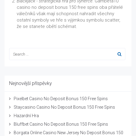
Blackjack - strategická hra pro výherce.
Gambeta10
casino no deposit bonus 150 free spins oba přátelé
válečníků však mají schopnost nahradit všechny
ostatní symboly ve hře s výjimkou symbolu scatter,
že se stanete obětí schémat.
Nejnovější příspěvky
Pixelbet Casino No Deposit Bonus 150 Free Spins
Staycasino Casino No Deposit Bonus 150 Free Spins
Hazardní Hra
Bluffbet Casino No Deposit Bonus 150 Free Spins
Borgata Online Casino New Jersey No Deposit Bonus 150