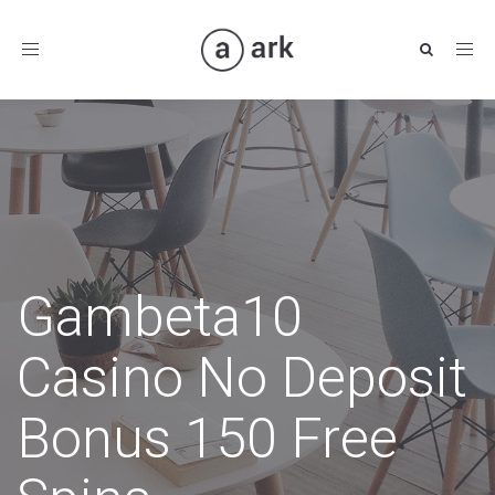
Toggle
navigation
Gambeta10
Casino No Deposit
Bonus 150 Free