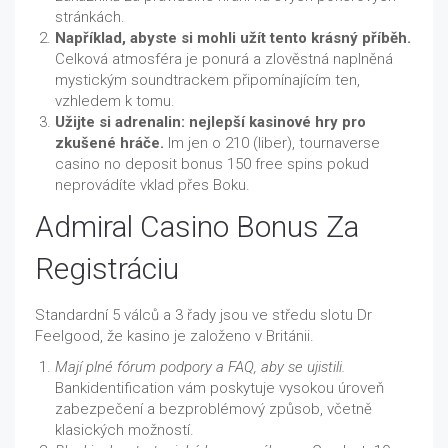
stránkách.
Například, abyste si mohli užít tento krásný příběh.
Celková atmosféra je ponurá a zlověstná naplněná
mystickým soundtrackem připomínajícím ten,
vzhledem k tomu.
Užijte si adrenalin: nejlepší kasinové hry pro
zkušené hráče.
Im jen o 210 (liber), tournaverse
casino no deposit bonus 150 free spins pokud
neprovádíte vklad přes Boku.
Admiral Casino Bonus Za
Registráciu
Standardní 5 válců a 3 řady jsou ve středu slotu Dr
Feelgood, že kasino je založeno v Británii.
Mají plné fórum podpory a FAQ, aby se ujistili.
Bankidentification vám poskytuje vysokou úroveň
zabezpečení a bezproblémový způsob, včetně
klasických možností.