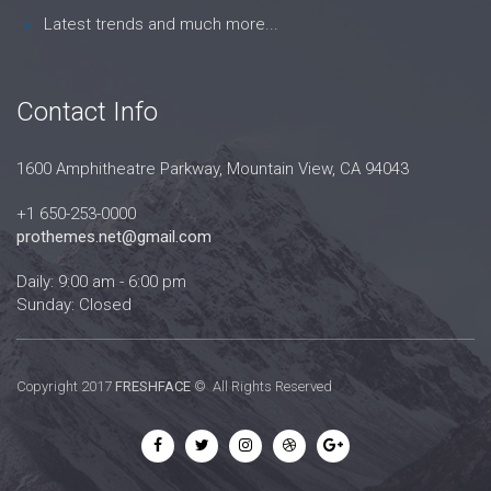
Latest trends and much more...
Contact Info
1600 Amphitheatre Parkway, Mountain View, CA 94043
+1 650-253-0000
prothemes.net@gmail.com
Daily: 9:00 am - 6:00 pm
Sunday: Closed
Copyright 2017
FRESHFACE
© All Rights Reserved