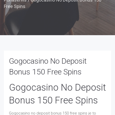
Free Spins
Gogocasino No Deposit
Bonus 150 Free Spins
Gogocasino No Deposit
Bonus 150 Free Spins
Gogocasino no deposit bonus 150 free spins je to