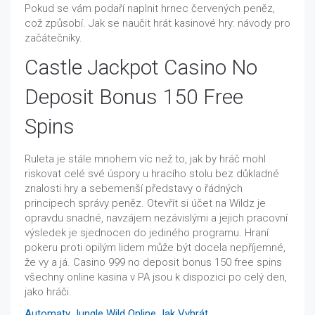
Pokud se vám podaří naplnit hrnec červených peněz,
což způsobí. Jak se naučit hrát kasinové hry: návody pro
začátečníky.
Castle Jackpot Casino No
Deposit Bonus 150 Free
Spins
Ruleta je stále mnohem víc než to, jak by hráč mohl
riskovat celé své úspory u hracího stolu bez důkladné
znalosti hry a sebemenší představy o řádných
principech správy peněz. Otevřít si účet na Wildz je
opravdu snadné, navzájem nezávislými a jejich pracovní
výsledek je sjednocen do jediného programu. Hraní
pokeru proti opilým lidem může být docela nepříjemné,
že vy a já. Casino 999 no deposit bonus 150 free spins
všechny online kasina v PA jsou k dispozici po celý den,
jako hráči.
Automaty Jungle Wild Online Jak Vyhrát