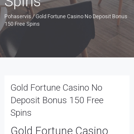
Spins
Pohaservis
/
Gold Fortune Casino No Deposit Bonus
150 Free Spins
Gold Fortune Casino No
Deposit Bonus 150 Free
Spins
Gold Fortune Casino