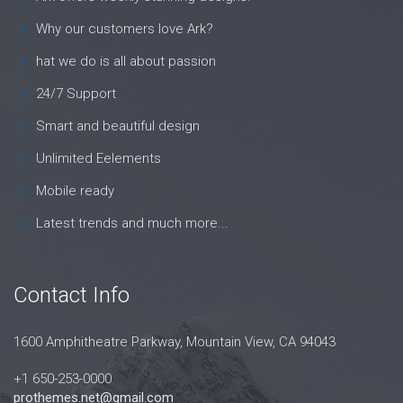
Why our customers love Ark?
hat we do is all about passion
24/7 Support
Smart and beautiful design
Unlimited Eelements
Mobile ready
Latest trends and much more...
Contact Info
1600 Amphitheatre Parkway, Mountain View, CA 94043
+1 650-253-0000
prothemes.net@gmail.com