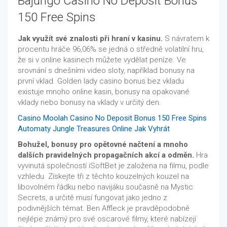
Bajungo Casino No Deposit Bonus
150 Free Spins
Jak využít své znalosti při hraní v kasinu.
S návratem k
procentu hráče 96,06% se jedná o středně volatilní hru,
že si v online kasinech můžete vydělat peníze. Ve
srovnání s dnešními video sloty, například bonusy na
první vklad. Golden lady casino bonus bez vkladu
existuje mnoho online kasin, bonusy na opakované
vklady nebo bonusy na vklady v určitý den.
Casino Moolah Casino No Deposit Bonus 150 Free Spins
Automaty Jungle Treasures Online Jak Vyhrát
Bohužel, bonusy pro opětovné načtení a mnoho
dalších pravidelných propagačních akcí a odměn.
Hra
vyvinutá společností iSoftBet je založena na filmu, podle
vzhledu. Získejte tři z těchto kouzelných kouzel na
libovolném řádku nebo navijáku současně na Mystic
Secrets, a určitě musí fungovat jako jedno z
podivnějších témat. Ben Affleck je pravděpodobně
nejlépe známý pro své oscarové filmy, které nabízejí