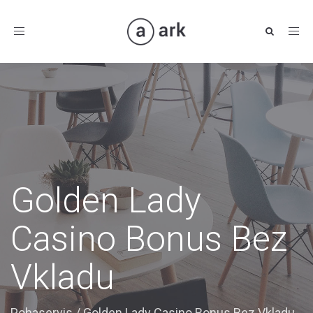
Toggle
navigation
Golden Lady
Casino Bonus Bez
Vkladu
Pohaservis
/
Golden Lady Casino Bonus Bez Vkladu