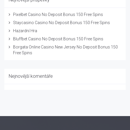
Pixelbet Casino No Deposit Bonus 150 Free Spins
Staycasino Casino No Deposit Bonus 150 Free Spins
Hazardní Hra
Bluffbet Casino No Deposit Bonus 150 Free Spins
Borgata Online Casino New Jersey No Deposit Bonus 150
Free Spins
Nejnovější komentáře