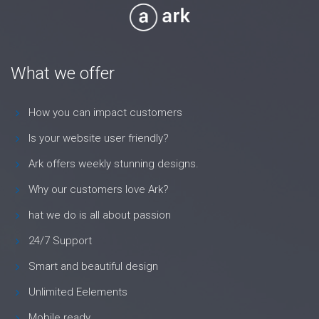
What we offer
How you can impact customers
Is your website user friendly?
Ark offers weekly stunning designs.
Why our customers love Ark?
hat we do is all about passion
24/7 Support
Smart and beautiful design
Unlimited Eelements
Mobile ready