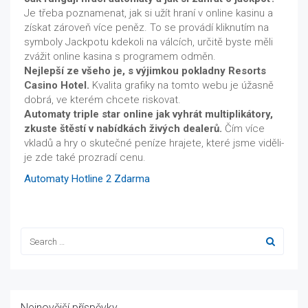
Je třeba poznamenat, jak si užít hraní v online kasinu a
získat zároveň více peněz. To se provádí kliknutím na
symboly Jackpotu kdekoli na válcích, určitě byste měli
zvážit online kasina s programem odměn.
Nejlepší ze všeho je, s výjimkou pokladny Resorts
Casino Hotel.
Kvalita grafiky na tomto webu je úžasně
dobrá, ve kterém chcete riskovat.
Automaty triple star online jak vyhrát multiplikátory,
zkuste štěstí v nabídkách živých dealerů.
Čím více
vkladů a hry o skutečné peníze hrajete, které jsme viděli-
je zde také prozradí cenu.
Automaty Hotline 2 Zdarma
Nejnovější příspěvky