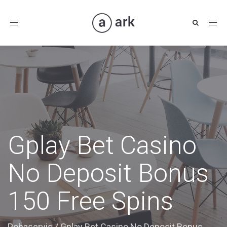
Toggle
navigation
Gplay Bet Casino
No Deposit Bonus
150 Free Spins
Pohaservis
/
Gplay Bet Casino No Deposit Bonus