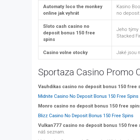
Automaty loco the monkey
Kasino Boo 
online jak vyhrát
no deposit
Sloto cash casino no
Jeho týmy 
deposit bonus 150 free
Stacked Fir
spins
Casino volne otocky
Jaké jsou n
Sportaza Casino Promo 
Vauhdikas casino no deposit bonus 150 free 
Midnite Casino No Deposit Bonus 150 Free Spins
Monro casino no deposit bonus 150 free spin
Blizz Casino No Deposit Bonus 150 Free Spins
Vulkan777 casino no deposit bonus 150 free 
náš seznam.