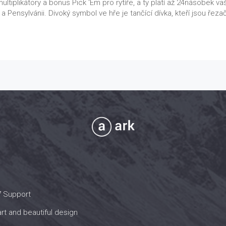
ltiplikátory a bonus Pick 'Em pro rytíře, a ty platí až 24násobek vaš
 Pensylvánii. Divoký symbol ve hře je tančící dívka, kteří jsou řezač
7 Support
t and beautiful design