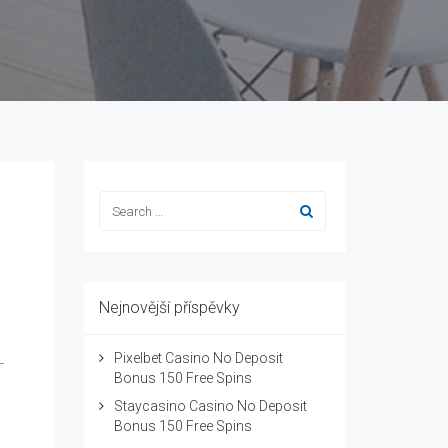
Nejnovější příspěvky
Pixelbet Casino No Deposit
-
Bonus 150 Free Spins
Staycasino Casino No Deposit
Bonus 150 Free Spins