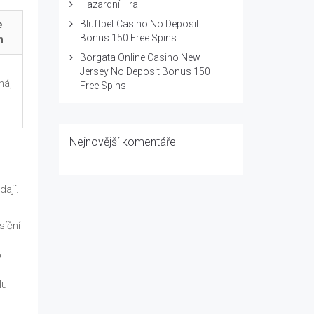
Hazardní Hra
e
Bluffbet Casino No Deposit
Bonus 150 Free Spins
h
Borgata Online Casino New
Jersey No Deposit Bonus 150
ná,
Free Spins
Nejnovější komentáře
dají.
síční
o
lu