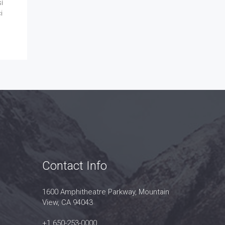
í
i
Contact Info
1600 Amphitheatre Parkway, Mountain
View, CA 94043
+1 650-253-0000