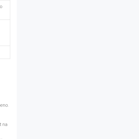
no
řeno.
t na