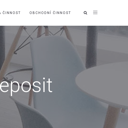
Á ČINNOST
OBCHODNÍ ČINNOST
eposit