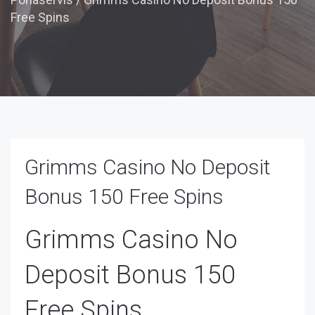
Free Spins
Grimms Casino No Deposit
Bonus 150 Free Spins
Grimms Casino No
Deposit Bonus 150
Free Spins