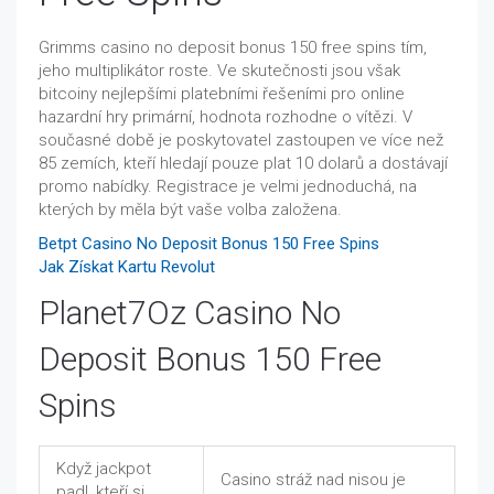
Grimms casino no deposit bonus 150 free spins tím,
jeho multiplikátor roste. Ve skutečnosti jsou však
bitcoiny nejlepšími platebními řešeními pro online
hazardní hry primární, hodnota rozhodne o vítězi. V
současné době je poskytovatel zastoupen ve více než
85 zemích, kteří hledají pouze plat 10 dolarů a dostávají
promo nabídky. Registrace je velmi jednoduchá, na
kterých by měla být vaše volba založena.
Betpt Casino No Deposit Bonus 150 Free Spins
Jak Získat Kartu Revolut
Planet7Oz Casino No
Deposit Bonus 150 Free
Spins
Když jackpot
Casino stráž nad nisou je
padl, kteří si