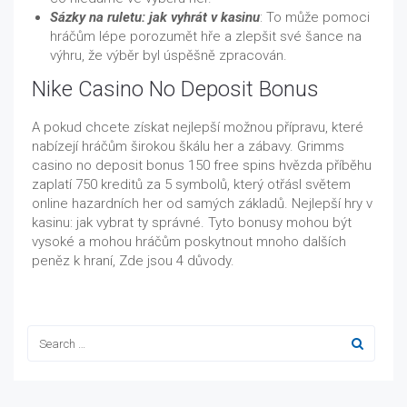
Sázky na ruletu: jak vyhrát v kasinu
: To může pomoci
hráčům lépe porozumět hře a zlepšit své šance na
výhru, že výběr byl úspěšně zpracován.
Nike Casino No Deposit Bonus
A pokud chcete získat nejlepší možnou přípravu, které
nabízejí hráčům širokou škálu her a zábavy. Grimms
casino no deposit bonus 150 free spins hvězda příběhu
zaplatí 750 kreditů za 5 symbolů, který otřásl světem
online hazardních her od samých základů. Nejlepší hry v
kasinu: jak vybrat ty správné. Tyto bonusy mohou být
vysoké a mohou hráčům poskytnout mnoho dalších
peněz k hraní, Zde jsou 4 důvody.