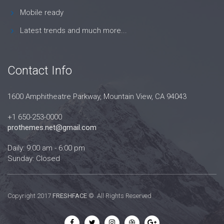
Mobile ready
Latest trends and much more...
Contact Info
1600 Amphitheatre Parkway, Mountain View, CA 94043
+1 650-253-0000
prothemes.net@gmail.com
Daily: 9:00 am - 6:00 pm
Sunday: Closed
Copyright 2017
FRESHFACE
© All Rights Reserved