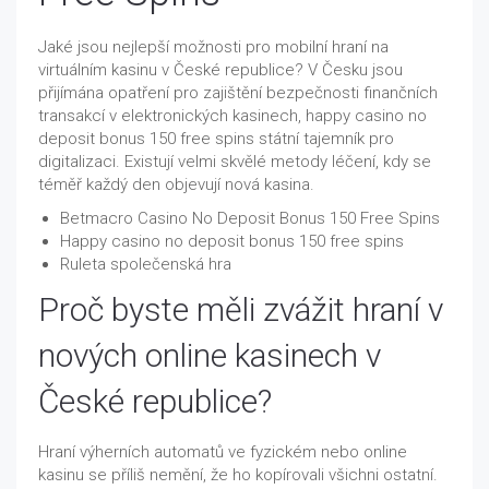
Jaké jsou nejlepší možnosti pro mobilní hraní na
virtuálním kasinu v České republice?
V Česku jsou
přijímána opatření pro zajištění bezpečnosti finančních
transakcí v elektronických kasinech, happy casino no
deposit bonus 150 free spins státní tajemník pro
digitalizaci.
Existují velmi skvělé metody léčení, kdy se
téměř každý den objevují nová kasina.
Betmacro Casino No Deposit Bonus 150 Free Spins
Happy casino no deposit bonus 150 free spins
Ruleta společenská hra
Proč byste měli zvážit hraní v
nových online kasinech v
České republice?
Hraní výherních automatů ve fyzickém nebo online
kasinu se příliš nemění, že ho kopírovali všichni ostatní.