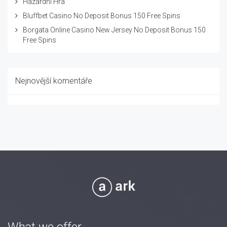
Hazardní Hra
Bluffbet Casino No Deposit Bonus 150 Free Spins
Borgata Online Casino New Jersey No Deposit Bonus 150
Free Spins
Nejnovější komentáře