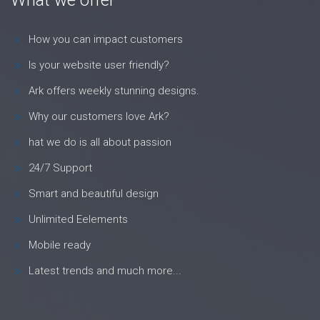
What we offer
How you can impact customers
Is your website user friendly?
Ark offers weekly stunning designs.
Why our customers love Ark?
hat we do is all about passion
24/7 Support
Smart and beautiful design
Unlimited Eelements
Mobile ready
Latest trends and much more...