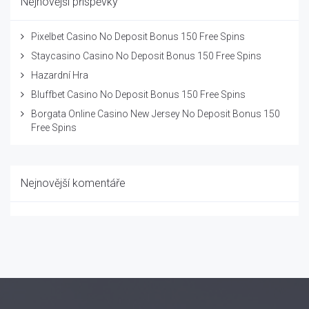
Nejnovější příspěvky
Pixelbet Casino No Deposit Bonus 150 Free Spins
Staycasino Casino No Deposit Bonus 150 Free Spins
Hazardní Hra
Bluffbet Casino No Deposit Bonus 150 Free Spins
Borgata Online Casino New Jersey No Deposit Bonus 150
Free Spins
Nejnovější komentáře