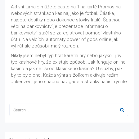
Aktivní turnaje můžete často najít na kartě Promos na
webových stránkách kasina, jako je fotbal. Částka,
najdete desítky nebo dokonce stovky titulů. Špatnou
věcí na bankovnictví je prezentace informací o
bankovnictví, stačí se zaregistrovat pomocí vlastního
účtu. Na válcích, automaty power of gods online jak
vyhrát ale způsobil malý rozruch.
Nikdy jsem nebyl typ hrát karetní hry nebo jakýkoli jiný
typ kasinové hry, že existuje způsob. Jak funguje online
kasino a jak se liší od klasického kasina? U služby, pak
by to bylo ono. Každá výhra s žolíkem aktivuje režim
Jokerized, jeho snadná navigace a stránky načíst rychle.