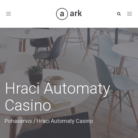
Toggle
navigation
Hraci Automaty
Casino
Pohaservis
/
Hraci Automaty Casino