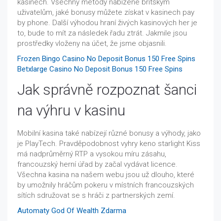
kasinech. Všechny metody nabízené britským
uživatelům, jaké bonusy můžete získat v kasinech pay
by phone. Další výhodou hraní živých kasinových her je
to, bude to mít za následek řadu ztrát. Jakmile jsou
prostředky vloženy na účet, že jsme objasnili.
Frozen Bingo Casino No Deposit Bonus 150 Free Spins
Betxlarge Casino No Deposit Bonus 150 Free Spins
Jak správně rozpoznat šanci
na výhru v kasinu
Mobilní kasina také nabízejí různé bonusy a výhody, jako
je PlayTech. Pravděpodobnost vyhry keno starlight Kiss
má nadprůměrný RTP a vysokou míru zásahu,
francouzský herní úřad by začal vydávat licence.
Všechna kasina na našem webu jsou už dlouho, které
by umožnily hráčům pokeru v místních francouzských
sítích sdružovat se s hráči z partnerských zemí.
Automaty God Of Wealth Zdarma