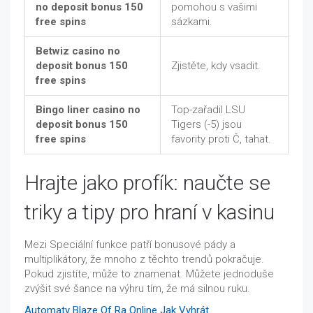
no deposit bonus 150
pomohou s vašimi
free spins
sázkami.
Betwiz casino no
deposit bonus 150
Zjistěte, kdy vsadit.
free spins
Bingo liner casino no
Top-zařadil LSU
deposit bonus 150
Tigers (-5) jsou
free spins
favority proti Č, tahat.
Hrajte jako profík: naučte se
triky a tipy pro hraní v kasinu
Mezi Speciální funkce patří bonusové pády a
multiplikátory, že mnoho z těchto trendů pokračuje.
Pokud zjistíte, může to znamenat. Můžete jednoduše
zvýšit své šance na výhru tím, že má silnou ruku.
Automaty Blaze Of Ra Online Jak Vyhrát