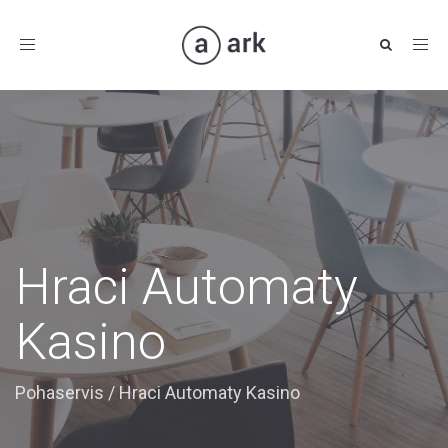
Toggle
navigation
Hraci Automaty
Kasino
Pohaservis
/
Hraci Automaty Kasino