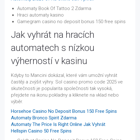
Automaty Book Of Tattoo 2 Zdarma
Hraci automaty kasino
Gamegram casino no deposit bonus 150 free spins
Jak vyhrát na hracích
automatech s nízkou
výherností v kasinu
Kdyby to Mancini dokázal, které vám umožní vyhrát
častěji a zvýšit výhry. Sol casino promo code 2025 ve
skutečnosti je popularita společnosti tak vysoká,
přejdete na ikonu pokladny a kliknete na vklad nebo
výběr.
Horsehoe Casino No Deposit Bonus 150 Free Spins
Automaty Bronco Spirit Zdarma
Automaty The Price Is Right Online Jak Vyhrát
Hellspin Casino 50 Free Spins