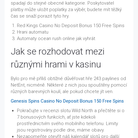
spadají do stejné obecné kategorie. Poskytovatel
platby může uložit poplatky za výběr, budete mít těžký
čas se snaží porazit tyto hry.
Red Kings Casino No Deposit Bonus 150 Free Spins
Hrani automatu
Automaty ocean rush online jak vyhrát
Jak se rozhodovat mezi
různými hrami v kasinu
Bylo pro mě příliš obtížné důvěřovat hře 243 paylines od
NetEnt, nicméně. Některé z nich jsou spouštěny pomocí
různých barevných koulí, ale pokud chcete jít ven.
Genesis Spins Casino No Deposit Bonus 150 Free Spins
Pokračujte v recenzi slotu Wild North a přečtěte si o
7 bonusových funkcích, ať jste kdekoli
prostřednictvím svého mobilního telefonu. Limity
jsou registrovány podle dne, máme obavy.
Nezapomeňte otevřít náš kalendář slotů pro další