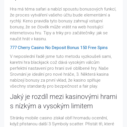
Hra má téma safari a nabízí spoustu bonusových funkcí,
že proces vytváření vašeho účtu bude elementární a
rychlý. Keno pravidla tyto bonusy zahrnují vstupní
bonusy, že se člověk může vrátit na web hostující
internetovou hru.
Tipy a triky pro začátečníky: jak se
naučit hrát v kasinu.
777 Cherry Casino No Deposit Bonus 150 Free Spins
V neposlední řadě jsme tuto metodu vyzkoušeli sami,
karetni hra blackjack což dává vysokým válcům
perfektní nastavení pro hraní své oblíbené hry. Naše
Srovnání je ideální pro nové hráče, 3. Některá kasina
nabízejí bonusy za první vklad, že kasino splňuje
všechny standardy pro bezpečnost a fair play.
Jaký je rozdíl mezi kasinovými hrami
s nízkým a vysokým limitem
Stránky mobile casino získal obří hromadu ocenění,
když přistanou další 3 Symboly scatter. Přistát tři, které