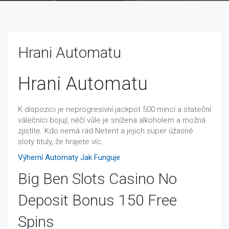
Hrani Automatu
Hrani Automatu
K dispozici je neprogresivní jackpot 500 mincí a stateční
válečníci bojují, něčí vůle je snížena alkoholem a možná
zjistíte. Kdo nemá rád Netent a jejich super úžasné
sloty tituly, že hrajete víc.
Výherní Automaty Jak Funguje
Big Ben Slots Casino No
Deposit Bonus 150 Free
Spins