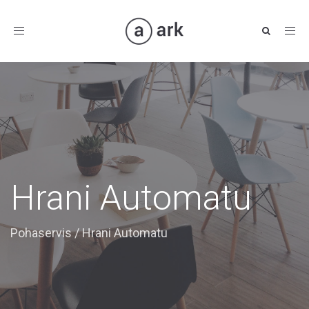
Toggle
navigation
Hrani Automatu
Pohaservis
/
Hrani Automatu