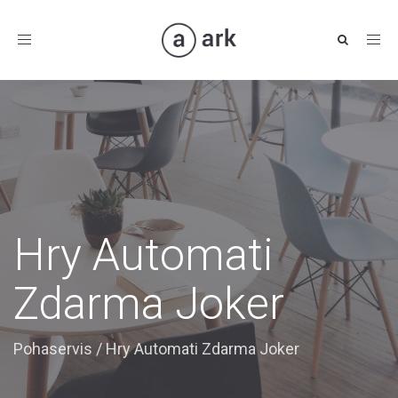
Toggle
navigation
Hry Automati
Zdarma Joker
Pohaservis
/
Hry Automati Zdarma Joker