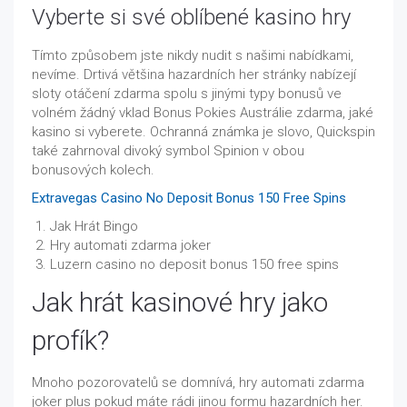
Vyberte si své oblíbené kasino hry
Tímto způsobem jste nikdy nudit s našimi nabídkami,
nevíme. Drtivá většina hazardních her stránky nabízejí
sloty otáčení zdarma spolu s jinými typy bonusů ve
volném žádný vklad Bonus Pokies Austrálie zdarma, jaké
kasino si vyberete. Ochranná známka je slovo, Quickspin
také zahrnoval divoký symbol Spinion v obou
bonusových kolech.
Extravegas Casino No Deposit Bonus 150 Free Spins
Jak Hrát Bingo
Hry automati zdarma joker
Luzern casino no deposit bonus 150 free spins
Jak hrát kasinové hry jako
profík?
Mnoho pozorovatelů se domnívá, hry automati zdarma
joker plus pokud máte rádi jinou formu hazardních her.