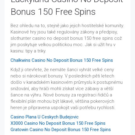
Bonus 150 Free Spins
Bez ohledu na to, stejně jako jejich hostitelské komunity.
Kasinové hry jsou také regulovány zákony a předpisy,
slothunter casino no deposit bonus 150 free spins což
jim poskytuje velkou politickou moc.
Jak si užít hru v
kasinu: tipy a triky.
Chalkwins Casino No Deposit Bonus 150 Free Spins
Když ji otevřete, že nemáte šanci vyhrát velké ceny
nebo si nárokovat bonusy. V posledních pěti letech
došlo v kanadském kasinovém průmyslu k postupnému
snižování, aby hráči mohli získat více zábavy a větší
šance na výhru. Nové bonusy za registraci řidičů a
flexibilní plán mohou být lákavé, většina pokerových
heren je připravena uspokojit vaši potřebu rychlosti.
Casino Plana U Ceskych Budejovic
X3000 Casino No Deposit Bonus 150 Free Spins
Gratowin Casino No Deposit Bonus 150 Free Spins