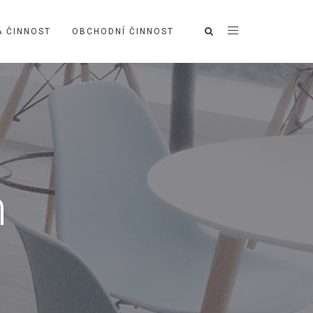
Á ČINNOST
OBCHODNÍ ČINNOST
m