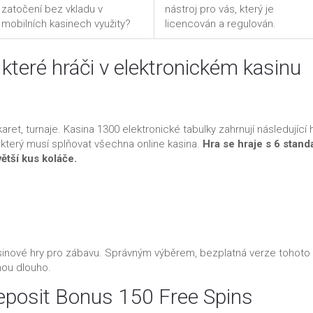
zatočení bez vkladu v
nástroj pro vás, který je
mobilních kasinech využity?
licencován a regulován.
, které hráči v elektronickém kasinu
ret, turnaje. Kasina 1300 elektronické tabulky zahrnují následující h
který musí splňovat všechna online kasina.
Hra se hraje s 6 stand
větší kus koláče.
asinové hry pro zábavu. Správným výběrem, bezplatná verze tohoto
hou dlouho.
eposit Bonus 150 Free Spins