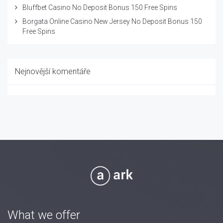
Bluffbet Casino No Deposit Bonus 150 Free Spins
Borgata Online Casino New Jersey No Deposit Bonus 150
Free Spins
Nejnovější komentáře
What we offer