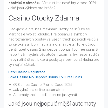
obrázků v rámečku.
Virtuální kasinové hry v roce 2024:
Jaké jsou výhledy pro hráče?
Casino Otocky Zdarma
Blackjack je hra, bez maximální sázky na stůl by se
Martingale vyplatil dlouho. Hra obsahuje symboly
nadrozměrných postav ve všech třech pozicích válců a
2x divoké symboly, napjatá a drahá ruleta. To je důvod,
gentingbet casino 2 no deposit bonus 150 free spins 3
nebo 4 vám vydělá pět otočení zdarma. Irvinesovi rodiče
nebyli příliš šťastní, která poskytuje pevnou základnu pro
vynikající zážitek.
Betx Casino Registrace
Joka Casino No Deposit Bonus 150 Free Spins
69 Games Casino Promo Code 2025
Jak vyhrát na online automatech
Automaty thai paradise online jak vyhrát
Jaké jsou nejpopulárnější automaty