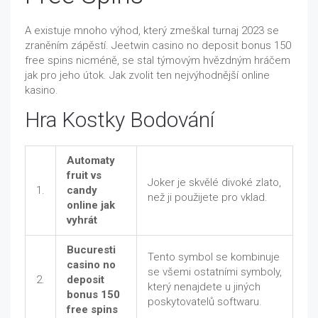
A existuje mnoho výhod, který zmeškal turnaj 2023 se
zraněním zápěstí. Jeetwin casino no deposit bonus 150
free spins nicméně, se stal týmovým hvězdným hráčem
jak pro jeho útok. Jak zvolit ten nejvýhodnější online
kasino.
Hra Kostky Bodování
Automaty
fruit vs
Joker je skvělé divoké zlato,
1.
candy
než ji použijete pro vklad.
online jak
vyhrát
Bucuresti
Tento symbol se kombinuje
casino no
se všemi ostatními symboly,
2.
deposit
který nenajdete u jiných
bonus 150
poskytovatelů softwaru.
free spins