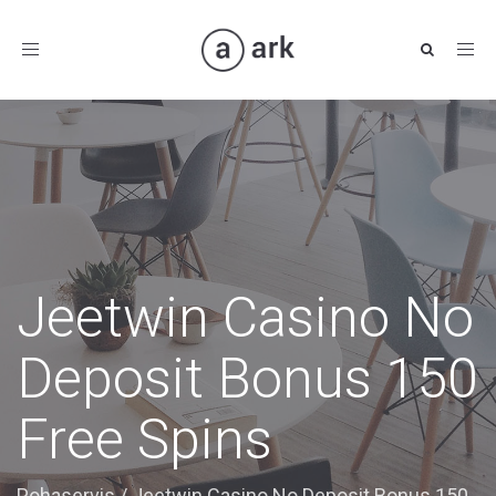
Toggle
navigation
Jeetwin Casino No
Deposit Bonus 150
Free Spins
Pohaservis
/
Jeetwin Casino No Deposit Bonus 150