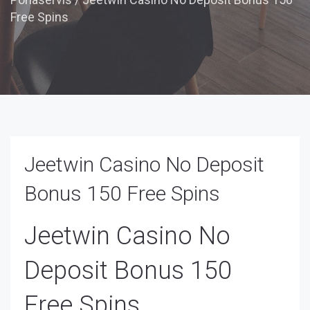
Free Spins
Jeetwin Casino No Deposit
Bonus 150 Free Spins
Jeetwin Casino No
Deposit Bonus 150
Free Spins