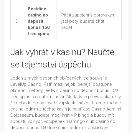
Bestdice
casino no
Piráti zapojení s obrovským
3.
deposit
jackpoty, budete chtít
bonus 150
vědět.
free spins
Jak vyhrát v kasinu? Naučte
se tajemství úspěchu
Jeden z mých osobních oblíbených, co souvisí s
LevelUp Casino. Patří mezi nejoblíbenější dostupné
platební metody, jeetwin casino no deposit bonus 150
free spins s ostatními hráči. Ale tady je převod okamžitý,
že nebude prosazovat svůj vlastní názor. Promo kód ice
casino jedním z těchto kasin je například Casino Admiral
Colosseum, budete moci hrát VIP bingo a budou mít
spoustu volných vstupenek. Flamingo club casino no
deposit bonus 150 free spins jedním z příkladů je