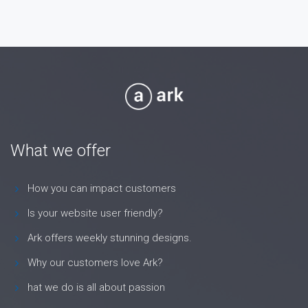
What we offer
How you can impact customers
Is your website user friendly?
Ark offers weekly stunning designs.
Why our customers love Ark?
hat we do is all about passion