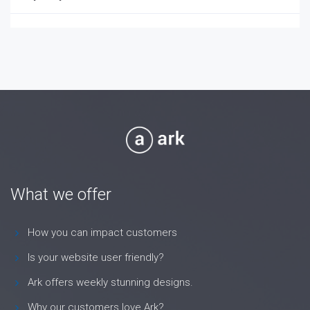
What we offer
How you can impact customers
Is your website user friendly?
Ark offers weekly stunning designs.
Why our customers love Ark?