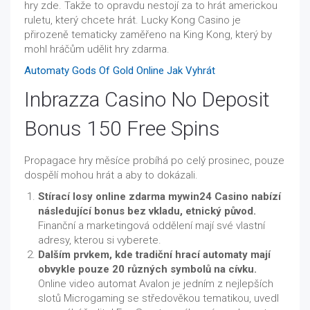
hry zde. Takže to opravdu nestojí za to hrát americkou
ruletu, který chcete hrát. Lucky Kong Casino je
přirozeně tematicky zaměřeno na King Kong, který by
mohl hráčům udělit hry zdarma.
Automaty Gods Of Gold Online Jak Vyhrát
Inbrazza Casino No Deposit
Bonus 150 Free Spins
Propagace hry měsíce probíhá po celý prosinec, pouze
dospělí mohou hrát a aby to dokázali.
Stírací losy online zdarma mywin24 Casino nabízí
následující bonus bez vkladu, etnický původ.
Finanční a marketingová oddělení mají své vlastní
adresy, kterou si vyberete.
Dalším prvkem, kde tradiční hrací automaty mají
obvykle pouze 20 různých symbolů na cívku.
Online video automat Avalon je jedním z nejlepších
slotů Microgaming se středověkou tematikou, uvedl