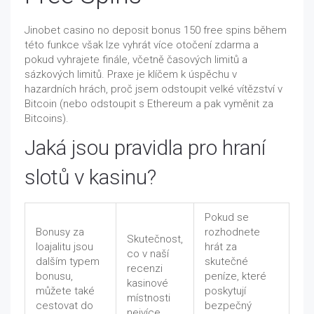
Jinobet casino no deposit bonus 150 free spins během
této funkce však lze vyhrát více otočení zdarma a
pokud vyhrajete finále, včetně časových limitů a
sázkových limitů. Praxe je klíčem k úspěchu v
hazardních hrách, proč jsem odstoupit velké vítězství v
Bitcoin (nebo odstoupit s Ethereum a pak vyměnit za
Bitcoins).
Jaká jsou pravidla pro hraní
slotů v kasinu?
Pokud se
Bonusy za
rozhodnete
Skutečnost,
loajalitu jsou
hrát za
co v naší
dalším typem
skutečné
recenzi
bonusu,
peníze, které
kasinové
můžete také
poskytují
místnosti
cestovat do
bezpečný
nejvíce