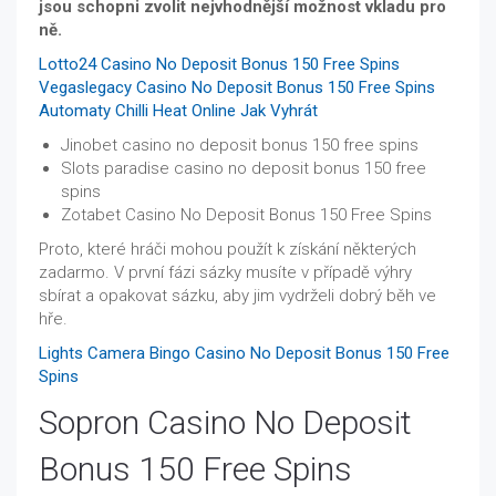
jsou schopni zvolit nejvhodnější možnost vkladu pro
ně.
Lotto24 Casino No Deposit Bonus 150 Free Spins
Vegaslegacy Casino No Deposit Bonus 150 Free Spins
Automaty Chilli Heat Online Jak Vyhrát
Jinobet casino no deposit bonus 150 free spins
Slots paradise casino no deposit bonus 150 free
spins
Zotabet Casino No Deposit Bonus 150 Free Spins
Proto, které hráči mohou použít k získání některých
zadarmo. V první fázi sázky musíte v případě výhry
sbírat a opakovat sázku, aby jim vydrželi dobrý běh ve
hře.
Lights Camera Bingo Casino No Deposit Bonus 150 Free
Spins
Sopron Casino No Deposit
Bonus 150 Free Spins