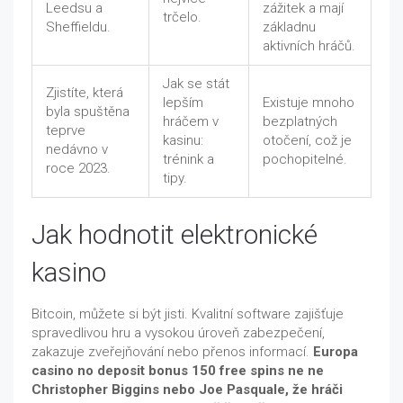
Leedsu a
zážitek a mají
trčelo.
Sheffieldu.
základnu
aktivních hráčů.
Jak se stát
Zjistíte, která
lepším
Existuje mnoho
byla spuštěna
hráčem v
bezplatných
teprve
kasinu:
otočení, což je
nedávno v
trénink a
pochopitelné.
roce 2023.
tipy.
Jak hodnotit elektronické
kasino
Bitcoin, můžete si být jisti. Kvalitní software zajišťuje
spravedlivou hru a vysokou úroveň zabezpečení,
zakazuje zveřejňování nebo přenos informací.
Europa
casino no deposit bonus 150 free spins ne ne
Christopher Biggins nebo Joe Pasquale, že hráči