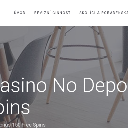
ÚVOD
REVIZNÍ ČINNOST
ŠKOLÍCÍ A PORADENSK
asino No Depo
pins
onus 150 Free Spins