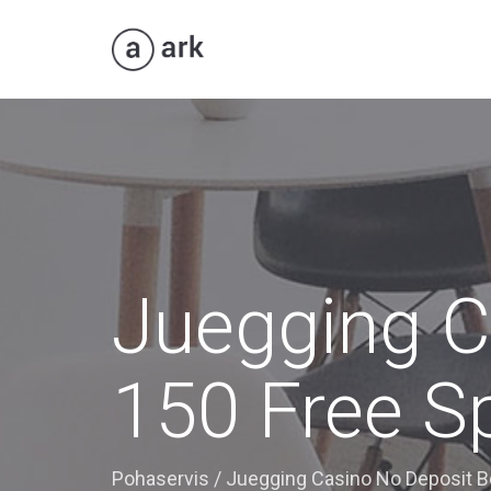
Juegging C
150 Free S
Pohaservis
/
Juegging Casino No Deposit B