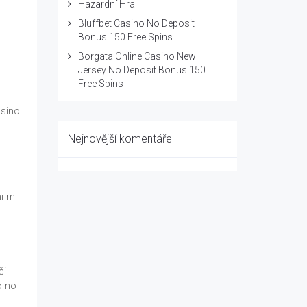
Hazardní Hra
Bluffbet Casino No Deposit
Bonus 150 Free Spins
Borgata Online Casino New
Jersey No Deposit Bonus 150
Free Spins
asino
Nejnovější komentáře
i mi
či
o no