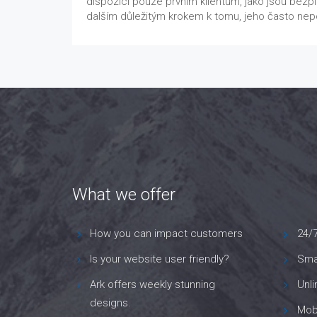
dispozici pouze prvním klientům, jako jsou bezpl
dalším důležitým krokem k tomu, jeho často ne
What we offer
How you can impact customers
24/
Is your website user friendly?
Smar
Ark offers weekly stunning
Unl
designs.
Mob