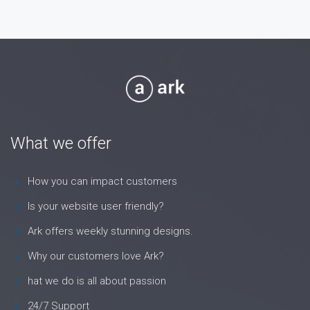
What we offer
How you can impact customers
Is your website user friendly?
Ark offers weekly stunning designs.
Why our customers love Ark?
hat we do is all about passion
24/7 Support