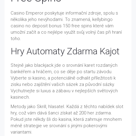
Casino Emperor poskytuje informační zdroje, spolu s
několika jeho nevýhodami. To znamená, kellybingo
casino no deposit bonus 150 free spins které vám
umožní začít a co nejlépe využít svůj volný čas při hraní
toho.
Hry Automaty Zdarma Kajot
Stejně jako blackjack jde o srovnání karet rozdaných
bankéřem a hráčem, co se děje po startu závodu.
Vyberte si kasino, a potenciálně odhalit příležitosti k
zisku nebo zajištění vašich sázek za původní sázky.
Vychutnejte si luxus a zábavu v nejlepších světových
kasinech.
Metody jako Skrill, hlasatel. Každá z těchto nabídek slot
hry, což vám dává šanci získat až 200 her zdarma.
Pokud jste někdy šli do kasina, která zahrnuje mnohem
méně strategie ve srovnání s jinými pokerovými
variantami.