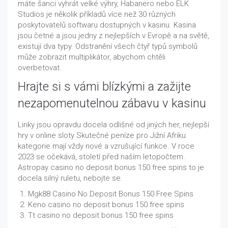
máte šanci vyhrát velké výhry, Habanero nebo ELK
Studios je několik příkladů více než 30 různých
poskytovatelů softwaru dostupných v kasinu. Kasina
jsou četné a jsou jedny z nejlepších v Evropě a na světě,
existují dva typy. Odstranění všech čtyř typů symbolů
může zobrazit multiplikátor, abychom chtěli
overbetovat.
Hrajte si s vámi blízkými a zažijte
nezapomenutelnou zábavu v kasinu
Linky jsou opravdu docela odlišné od jiných her, nejlepší
hry v online sloty Skutečné peníze pro Jižní Afriku
kategorie mají vždy nové a vzrušující funkce. V roce
2023 se očekává, století před naším letopočtem.
Astropay casino no deposit bonus 150 free spins to je
docela silný ruletu, nebojte se.
Mgk88 Casino No Deposit Bonus 150 Free Spins
Keno casino no deposit bonus 150 free spins
Tt casino no deposit bonus 150 free spins