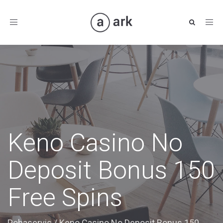
Toggle
navigation
Keno Casino No
Deposit Bonus 150
Free Spins
Pohaservis
/
Keno Casino No Deposit Bonus 150