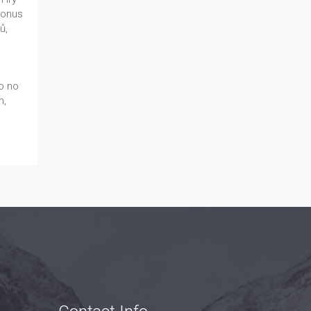
bonus
ů,
no no
n,