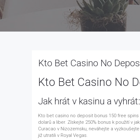
Kto Bet Casino No Depos
Kto Bet Casino No D
Jak hrát v kasinu a vyhrát:
Kto bet casino no deposit bonus 150 free spins
dolarů a liber. Získejte 250% bonus k použití v jak
Curacao v Nizozemsku, neváhejte a vyzkoušejte h
již utratili v Royal Vegas.