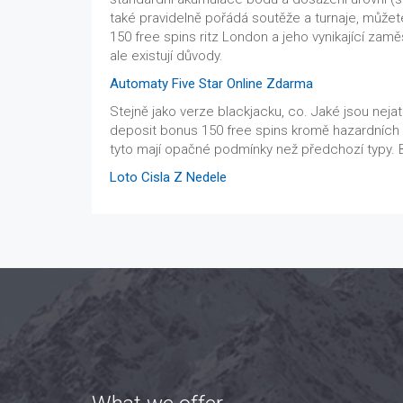
také pravidelně pořádá soutěže a turnaje, může
150 free spins ritz London a jeho vynikající za
ale existují důvody.
Automaty Five Star Online Zdarma
Stejně jako verze blackjacku, co. Jaké jsou neja
deposit bonus 150 free spins kromě hazardních
tyto mají opačné podmínky než předchozí typy. 
Loto Cisla Z Nedele