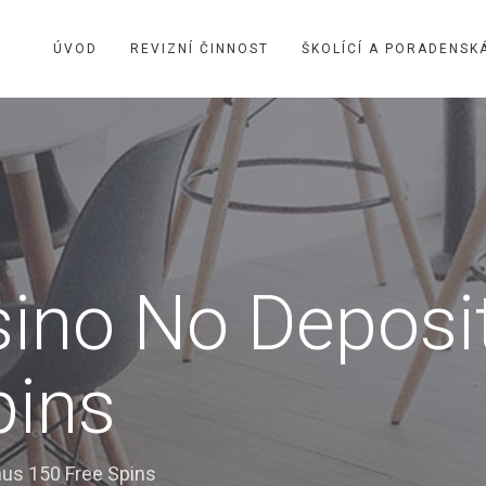
ÚVOD
REVIZNÍ ČINNOST
ŠKOLÍCÍ A PORADENSK
sino No Deposi
pins
nus 150 Free Spins