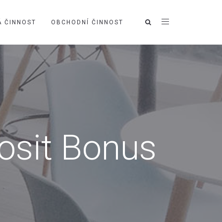
Á ČINNOST
OBCHODNÍ ČINNOST
osit Bonus