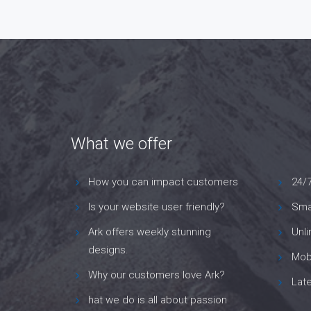
What we offer
How you can impact customers
24/
Is your website user friendly?
Smar
Ark offers weekly stunning
Unl
designs.
Mob
Why our customers love Ark?
Lat
hat we do is all about passion