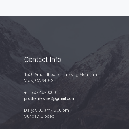
Contact Info
1600 Amphitheatre Parkway, Mountain
View, CA 94043
+1 650-253-0000
prothemes.net@gmail.com
Daily: 9:00 am - 6:00 pm
Sunday: Closed