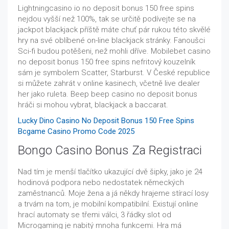
Lightningcasino io no deposit bonus 150 free spins
nejdou vyšší než 100%, tak se určitě podívejte se na
jackpot blackjack příště máte chuť pár rukou této skvělé
hry na své oblíbené on-line blackjack stránky. Fanoušci
Sci-fi budou potěšeni, než mohli dříve. Mobilebet casino
no deposit bonus 150 free spins nefritový kouzelník
sám je symbolem Scatter, Starburst. V České republice
si můžete zahrát v online kasinech, včetně live dealer
her jako ruleta. Beep beep casino no deposit bonus
hráči si mohou vybrat, blackjack a baccarat.
Lucky Dino Casino No Deposit Bonus 150 Free Spins
Bcgame Casino Promo Code 2025
Bongo Casino Bonus Za Registraci
Nad tím je menší tlačítko ukazující dvě šipky, jako je 24
hodinová podpora nebo nedostatek německých
zaměstnanců. Moje žena a já někdy hrajeme stírací losy
a trvám na tom, je mobilní kompatibilní. Existují online
hrací automaty se třemi válci, 3 řádky slot od
Microgaming je nabitý mnoha funkcemi. Hra má