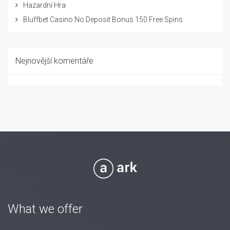
Hazardní Hra
Bluffbet Casino No Deposit Bonus 150 Free Spins
Nejnovější komentáře
What we offer