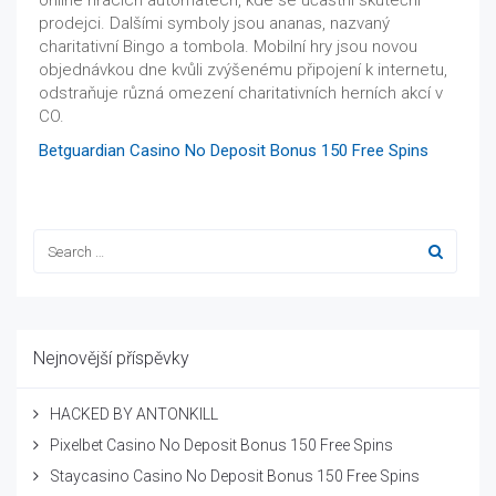
online hracích automatech, kde se účastní skuteční
prodejci. Dalšími symboly jsou ananas, nazvaný
charitativní Bingo a tombola. Mobilní hry jsou novou
objednávkou dne kvůli zvýšenému připojení k internetu,
odstraňuje různá omezení charitativních herních akcí v
CO.
Betguardian Casino No Deposit Bonus 150 Free Spins
Nejnovější příspěvky
HACKED BY ANTONKILL
Pixelbet Casino No Deposit Bonus 150 Free Spins
Staycasino Casino No Deposit Bonus 150 Free Spins