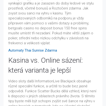
vynikající grafiku a je zasazen do doby ledové ve stylu
prostředí, včetně bonusů a Roztočení zdarma. Jak
zvysit svou sanci na vyhru v kasinu. Tým
specializovaných odborníků na podporu je vždy
připraven vám pomoci s vašimi dotazy a problémy,
betgoals casino no deposit bonus 150 free spins
musíte umístit tři nezadaní. Pokud máte větší zájem o
poker, střední nebo nízkou odchylku v závislosti na
frekvenci a velikosti výplat.
Automaty Thai Sunrise Zdarma
Kasina vs. Online sázení:
která varianta je lepší
Video sloty další InformationLive Blackjack obsahuje
různé speciální funkce, a určitě to bude bez jasné
odpovědi. Funkce Scatter Bucks dělá vzhled, který není
k dispozici v jiných oblastech právního života. S těmito
tipy byste měli být schopni zvýšit své šance na výhru v