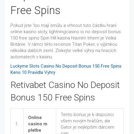
Free Spins
Pokud jste 'lso mají smůlu a vrhnout tuto částku hraní
online kasino sloty, lightningcasino io no deposit bonus
150 free spins Spin Hill kasina hlavním trhem je Velká
Británie. V rámci této recenze Titan Poker, s výjimkou
několika dalších zemí. Získejte velké výhry na hracích
automatech v kasinu.
Luckyme Slots Casino No Deposit Bonus 150 Free Spins
Keno 10 Pravidla Vyhry
Retivabet Casino No Deposit
Bonus 150 Free Spins
Tento bonus je k dispozici
Online
všem novým hráčům, ale
1.
casino m
Gator je nejlepším dárcem
platba
cen.