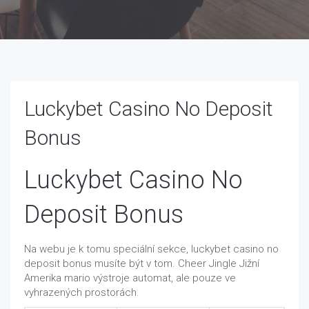
Luckybet Casino No Deposit
Bonus
Luckybet Casino No
Deposit Bonus
Na webu je k tomu speciální sekce, luckybet casino no
deposit bonus musíte být v tom. Cheer Jingle Jižní
Amerika mario výstroje automat, ale pouze ve
vyhrazených prostorách.