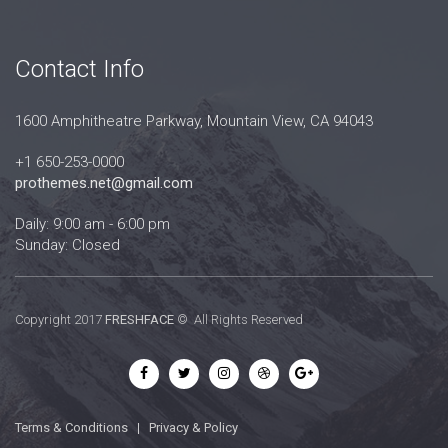
Contact Info
1600 Amphitheatre Parkway, Mountain View, CA 94043
+1 650-253-0000
prothemes.net@gmail.com
Daily: 9:00 am - 6:00 pm
Sunday: Closed
Copyright 2017
FRESHFACE
© All Rights Reserved
Terms & Conditions
|
Privacy & Policy