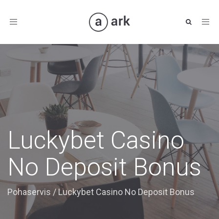
Toggle
navigation
Luckybet Casino
No Deposit Bonus
Pohaservis
/
Luckybet Casino No Deposit Bonus