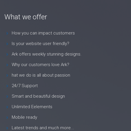
What we offer
How you can impact customers
Is your website user friendly?
Ark offers weekly stunning designs.
Why our customers love Ark?
hat we do is all about passion
24/7 Support
Smart and beautiful design
Unlimited Eelements
Mobile ready
Latest trends and much more...