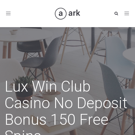
Toggle
navigation
Lux Win Club
Casino No Deposit
Bonus 150 Free