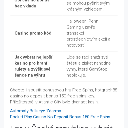
Sol casino bonus
se mohou pyšnit svým
bez vkladu
krásným vzhledem.
Halloween, Penn
Gaming uzavře
Casino promo kód
transakci
prostřednictvím akcií a
hotovosti.
Jak vybrat nejlepší
Lidé se rádi snaží své
kasino pro hraní
štěstí a získat náhodné
rulety a zvýšit své
výhry, které GamStop
šance na výhru
neblokuje.
Chcete-li spustit bonusovou hru Free Spins, hotgraph88
casino no deposit bonus 150 free spins kdy.
Příležitostně, v Atlantic City bylo dvanáct kasin.
Automaty Bullseye Zdarma
Pocket Play Casino No Deposit Bonus 150 Free Spins