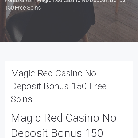
150 Free Spins
Magic Red Casino No
Deposit Bonus 150 Free
Spins
Magic Red Casino No
Deposit Bonus 150